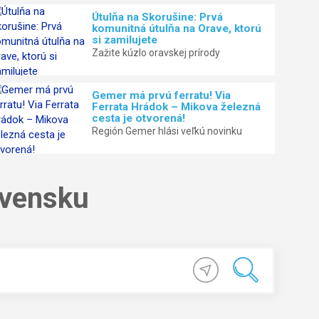
Útulňa na Skorušine: Prvá
komunitná útulňa na Orave, ktorú
si zamilujete
Zažite kúzlo oravskej prírody
Gemer má prvú ferratu! Via
Ferrata Hrádok – Mikova železná
cesta je otvorená!
Región Gemer hlási veľkú novinku
ovensku