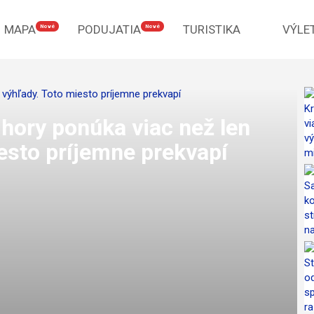
MAPA
PODUJATIA
TURISTIKA
VÝLE
Nové
Nové
hory ponúka viac než len
esto príjemne prekvapí