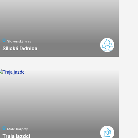
Slovenský kras
Silická ľadnica
1
km
0:20
ľahká
náročnosť
Malé Karpaty
Traja jazdci