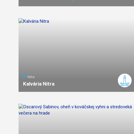
Nitra
Kalvária Nitra
ľahká
náročnosť