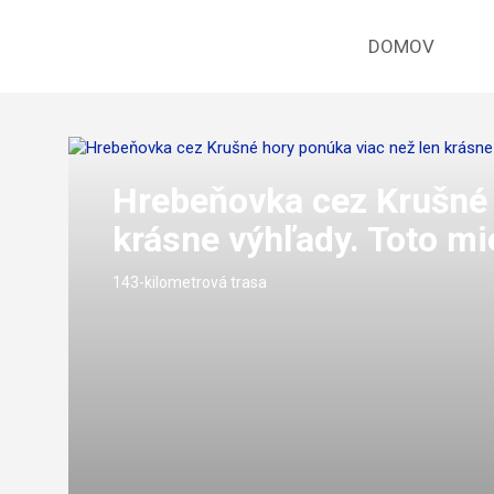
DOMOV
Hrebeňovka cez Krušné 
krásne výhľady. Toto mi
143-kilometrová trasa