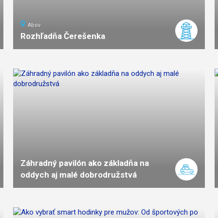
Abov
Rozhľadňa Čerešenka
ľahká
náročnosť
Záhradný pavilón ako základňa na
oddych aj malé dobrodružstvá