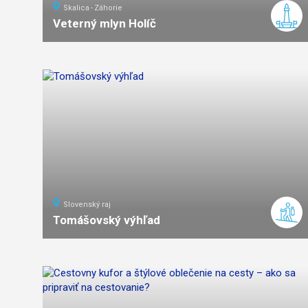
Skalica
Záhorie
Veterný mlyn Holíč
1,3
km
0:30
ľahká
náročnosť
Slovenský raj
Tomášovský výhľad
3
km
0:45
ľahká
náročnosť