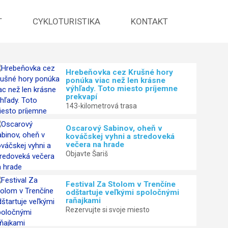
T
CYKLOTURISTIKA
KONTAKT
Hrebeňovka cez Krušné hory
ponúka viac než len krásne
Oscarový Sabinov, oheň v kov
výhľady. Toto miesto príjemne
prekvapí
stredoveká večera na hrade
143-kilometrová trasa
Oscarový Sabinov, oheň v
Objavte Šariš
kováčskej vyhni a stredoveká
večera na hrade
Objavte Šariš
Festival Za Stolom v Trenčíne
odštartuje veľkými spoločnými
raňajkami
Rezervujte si svoje miesto