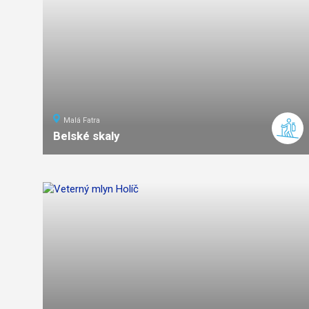
Malá Fatra
Belské skaly
1,5
km
0:45
stredná
náročnosť