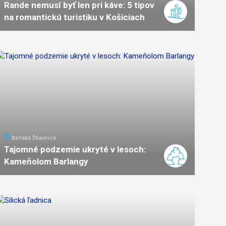
Rande nemusí byť len pri káve: 5 tipov
na romantickú turistiku v Košiciach
Banská Štiavnica
Tajomné podzemie ukryté v lesoch:
Kameňolom Barlangy
ľahká
náročnosť