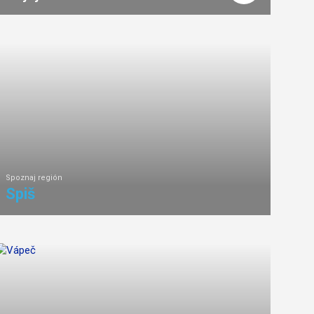
3
km
1
ľahká
náročnosť
Spoznaj región
Spiš