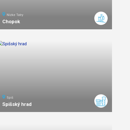
Nízke Tatry
Chopok
7
km
3
stredná
náročnosť
Spiš
Spišský hrad
ľahká
náročnosť