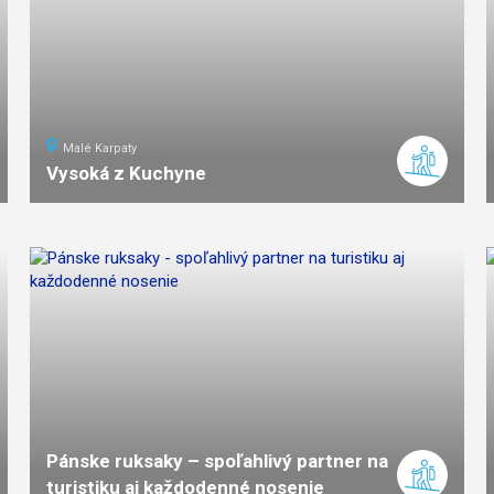
Malé Karpaty
Vysoká z Kuchyne
6
km
2
ľahká
náročnosť
Pánske ruksaky – spoľahlivý partner na
turistiku aj každodenné nosenie