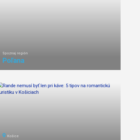
Spoznaj región
Poľana
Košice