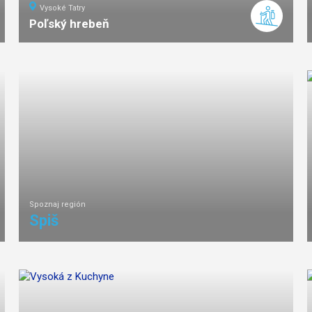
Vysoké Tatry
Poľský hrebeň
8
km
4
ťažká
náročnosť
Spoznaj región
Spiš