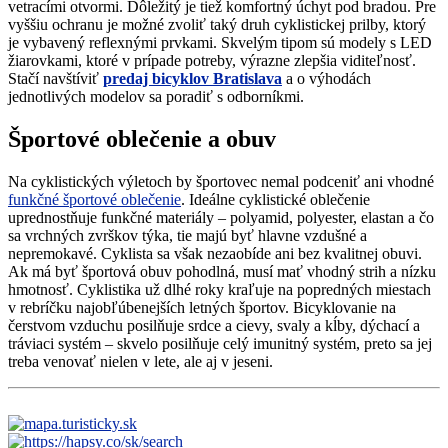
vetracími otvormi. Dôležitý je tiež komfortný úchyt pod bradou. Pre
vyššiu ochranu je možné zvoliť taký druh cyklistickej prilby, ktorý
je vybavený reflexnými prvkami. Skvelým tipom sú modely s LED
žiarovkami, ktoré v prípade potreby, výrazne zlepšia viditeľnosť.
Stačí navštíviť
predaj bicyklov Bratislava
a o výhodách
jednotlivých modelov sa poradiť s odborníkmi.
Športové oblečenie a obuv
Na cyklistických výletoch by športovec nemal podceniť ani vhodné
funkčné športové oblečenie
. Ideálne cyklistické oblečenie
uprednostňuje funkčné materiály – polyamid, polyester, elastan a čo
sa vrchných zvrškov týka, tie majú byť hlavne vzdušné a
nepremokavé. Cyklista sa však nezaobíde ani bez kvalitnej obuvi.
Ak má byť športová obuv pohodlná, musí mať vhodný strih a nízku
hmotnosť. Cyklistika už dlhé roky kraľuje na popredných miestach
v rebríčku najobľúbenejších letných športov. Bicyklovanie na
čerstvom vzduchu posilňuje srdce a cievy, svaly a kĺby, dýchací a
tráviaci systém – skvelo posilňuje celý imunitný systém, preto sa jej
treba venovať nielen v lete, ale aj v jeseni.