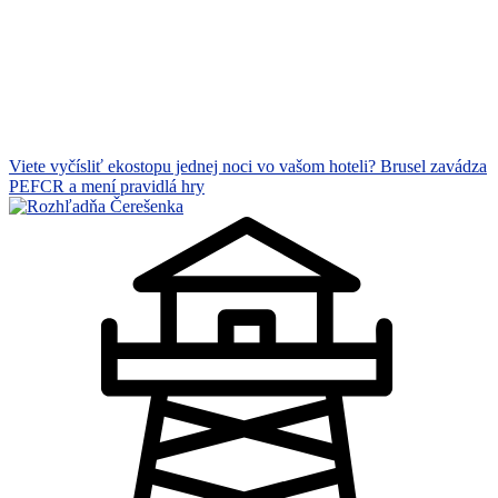
Viete vyčísliť ekostopu jednej noci vo vašom hoteli? Brusel zavádza
PEFCR a mení pravidlá hry