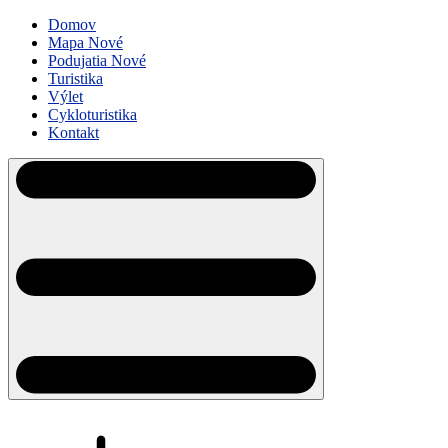
Domov
Mapa
Nové
Podujatia
Nové
Turistika
Výlet
Cykloturistika
Kontakt