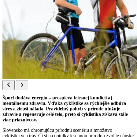
Šport dodáva energiu – prospieva telesnej kondícii aj
mentálnemu zdraviu. Vďaka cyklistike sa rýchlejšie odbúra
stres a zlepší nálada. Pravidelný pohyb v prírode utužuje
zdravie a regeneruje celé telo, preto si cyklistika získava stále
viac priaznivcov.
Slovensko má ohromujúcu prírodnú scenériu a množstvo
cyklistických trás. Či si na potulky jesennou prírodou zvolíte pánske