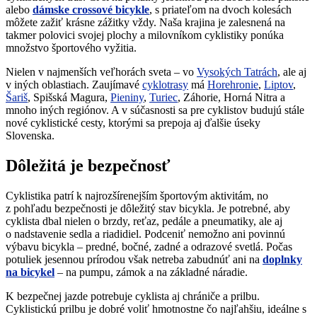
alebo
dámske crossové bicykle
, s priateľom na dvoch kolesách
môžete zažiť krásne zážitky vždy. Naša krajina je zalesnená na
takmer polovici svojej plochy a milovníkom cyklistiky ponúka
množstvo športového vyžitia.
Nielen v najmenších veľhorách sveta – vo
Vysokých Tatrách
, ale aj
v iných oblastiach. Zaujímavé
cyklotrasy
má
Horehronie
,
Liptov
,
Šariš
, Spišská Magura,
Pieniny
,
Turiec
, Záhorie, Horná Nitra a
mnoho iných regiónov. A v súčasnosti sa pre cyklistov budujú stále
nové cyklistické cesty, ktorými sa prepoja aj ďalšie úseky
Slovenska.
Dôležitá je bezpečnosť
Cyklistika patrí k najrozšírenejším športovým aktivitám, no
z pohľadu bezpečnosti je dôležitý stav bicykla. Je potrebné, aby
cyklista dbal nielen o brzdy, reťaz, pedále a pneumatiky, ale aj
o nadstavenie sedla a riadidiel. Podceniť nemožno ani povinnú
výbavu bicykla – predné, bočné, zadné a odrazové svetlá. Počas
potuliek jesennou prírodou však netreba zabudnúť ani na
doplnky
na bicykel
– na pumpu, zámok a na základné náradie.
K bezpečnej jazde potrebuje cyklista aj chrániče a prilbu.
Cyklistickú prilbu je dobré voliť hmotnostne čo najľahšiu, ideálne s