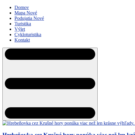
Domov
Mapa
Nové
Podujatia
Nové
Turistika
Výlet
Cykloturistika
Kontakt
Hrebeňovka cez Krušné hory ponúka viac než len krá