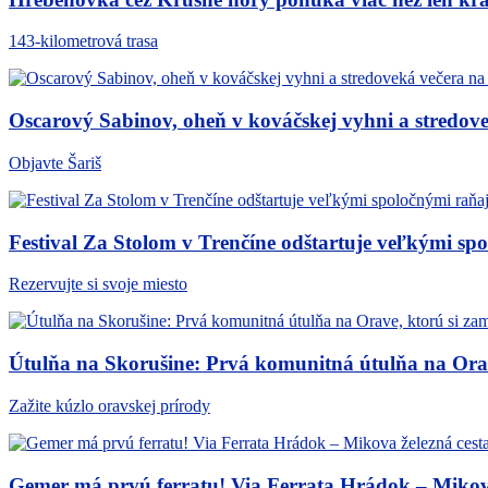
143-kilometrová trasa
Oscarový Sabinov, oheň v kováčskej vyhni a stredov
Objavte Šariš
Festival Za Stolom v Trenčíne odštartuje veľkými s
Rezervujte si svoje miesto
Útulňa na Skorušine: Prvá komunitná útulňa na Orave
Zažite kúzlo oravskej prírody
Gemer má prvú ferratu! Via Ferrata Hrádok – Mikova 