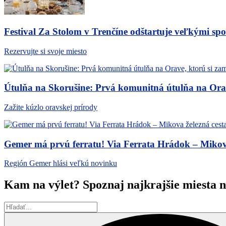
Festival Za Stolom v Trenčíne odštartuje veľkými s
Rezervujte si svoje miesto
Útulňa na Skorušine: Prvá komunitná útulňa na Orave
Zažite kúzlo oravskej prírody
Gemer má prvú ferratu! Via Ferrata Hrádok – Mikova 
Región Gemer hlási veľkú novinku
Kam na výlet? Spoznaj najkrajšie miesta 