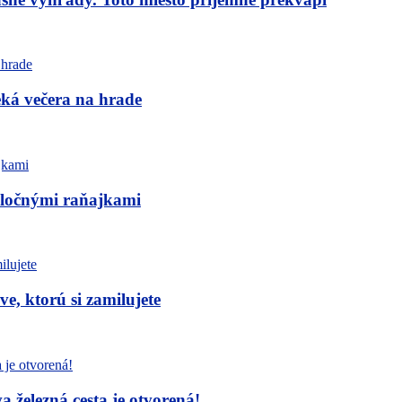
eká večera na hrade
poločnými raňajkami
, ktorú si zamilujete
železná cesta je otvorená!