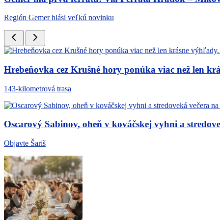
Región Gemer hlási veľkú novinku
Hrebeňovka cez Krušné hory ponúka viac než len krá
143-kilometrová trasa
Oscarový Sabinov, oheň v kováčskej vyhni a stredov
Objavte Šariš