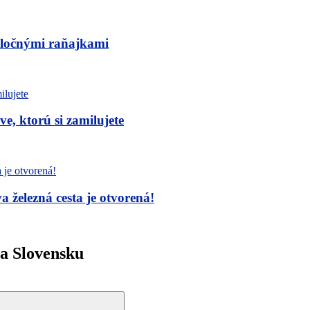
poločnými raňajkami
, ktorú si zamilujete
železná cesta je otvorená!
na Slovensku