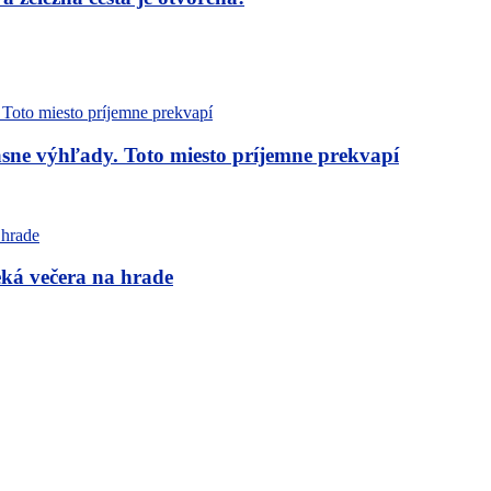
sne výhľady. Toto miesto príjemne prekvapí
eká večera na hrade