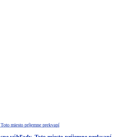
sne výhľady. Toto miesto príjemne prekvapí