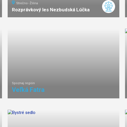
Strečno
Žilina
Rozprávkový les Nezbudská Lúčka
ľahká
náročnosť
Spoznaj región
Veľká Fatra