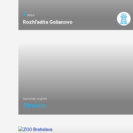
Nitra
Rozhľadňa Golianovo
ľahká
náročnosť
Spoznaj región
Strečno