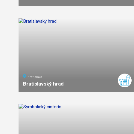
Bratislava
Bratislavský hrad
ľahká
náročnosť