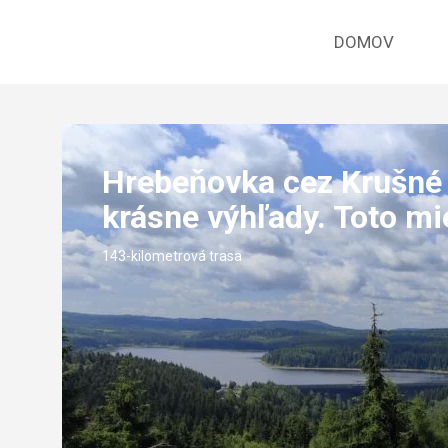
DOMOV
Hrebeňovka cez Krušné 
krásne výhľady. Toto mi
143-kilometrová trasa