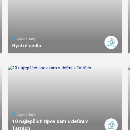
Vysoké Tatry
Bystré sedlo
16
km
7
ťažká
náročnosť
Vysoké Tatry
10 najlepších tipov kam s deťmi v
Tatrách