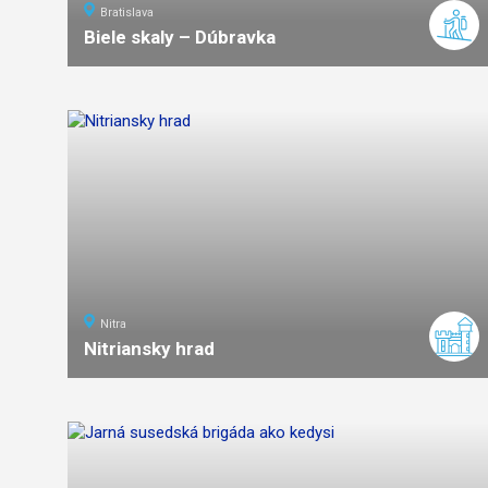
Bratislava
Biele skaly – Dúbravka
1,5
km
0:30
ľahká
náročnosť
Nitra
Nitriansky hrad
ľahká
náročnosť