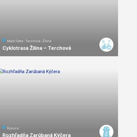
Malá Fatra
Terchová
Žilina
Cyklotrasa Žilina – Terchová
24
km
stredná
náročnosť
Kysuce
Rozhľadňa Zarúbaná Kýčera