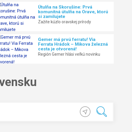
Útulňa na Skorušine: Prvá
komunitná útulňa na Orave, ktorú
si zamilujete
Zažite kúzlo oravskej prírody
Gemer má prvú ferratu! Via
Ferrata Hrádok – Mikova železná
cesta je otvorená!
Región Gemer hlási veľkú novinku
ovensku