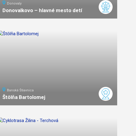
Donovaly
Donovalkovo – hlavné mesto detí
ľahká
náročnosť
Banská Štiavnica
Štôlňa Bartolomej
stredná
náročnosť