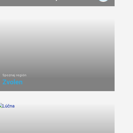
3
km
1:30
ľahká
náročnosť
Spoznaj región
Zvolen