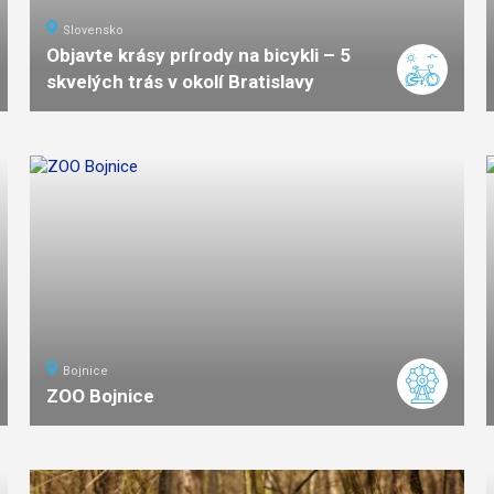
Slovensko
Objavte krásy prírody na bicykli – 5
skvelých trás v okolí Bratislavy
Bojnice
ZOO Bojnice
ľahká
náročnosť