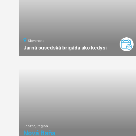
Slovensko
Jarná susedská brigáda ako kedysi
Spoznaj región
Nová Baňa