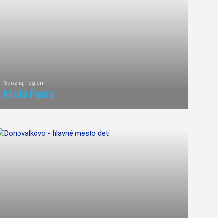
Spoznaj región
Malá Fatra