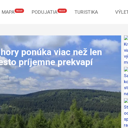
MAPA
PODUJATIA
TURISTIKA
VÝLE
Nové
Nové
hory ponúka viac než len
esto príjemne prekvapí