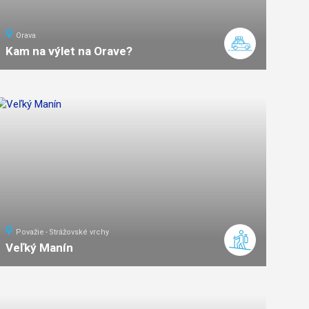
Orava
Kam na výlet na Orave?
Považie
Strážovské vrchy
Veľký Manín
7
km
4
stredná
náročnosť