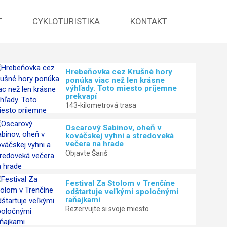
T
CYKLOTURISTIKA
KONTAKT
Hrebeňovka cez Krušné hory
ponúka viac než len krásne
Oscarový Sabinov, oheň v kov
výhľady. Toto miesto príjemne
prekvapí
stredoveká večera na hrade
143-kilometrová trasa
Oscarový Sabinov, oheň v
Objavte Šariš
kováčskej vyhni a stredoveká
večera na hrade
Objavte Šariš
Festival Za Stolom v Trenčíne
odštartuje veľkými spoločnými
raňajkami
Rezervujte si svoje miesto