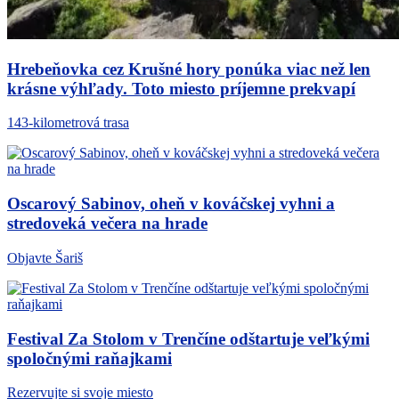
Hrebeňovka cez Krušné hory ponúka viac než len
krásne výhľady. Toto miesto príjemne prekvapí
143-kilometrová trasa
Oscarový Sabinov, oheň v kováčskej vyhni a
stredoveká večera na hrade
Objavte Šariš
Festival Za Stolom v Trenčíne odštartuje veľkými
spoločnými raňajkami
Rezervujte si svoje miesto