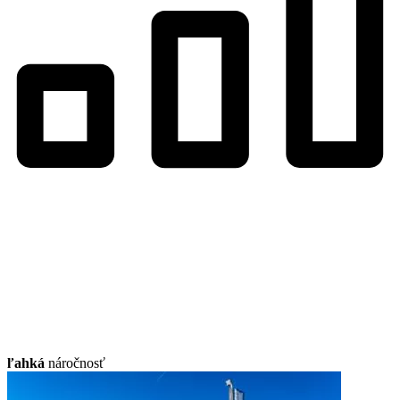
ľahká
náročnosť