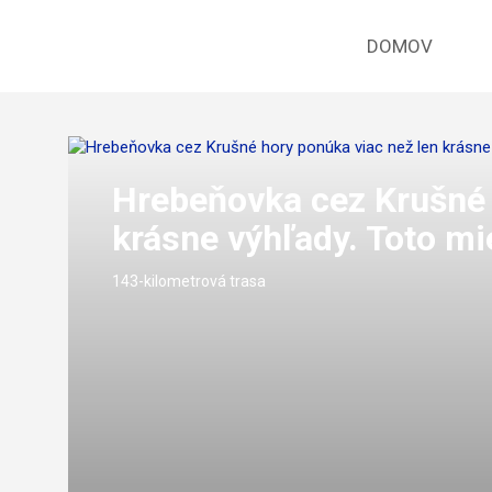
DOMOV
Hrebeňovka cez Krušné 
krásne výhľady. Toto mi
143-kilometrová trasa