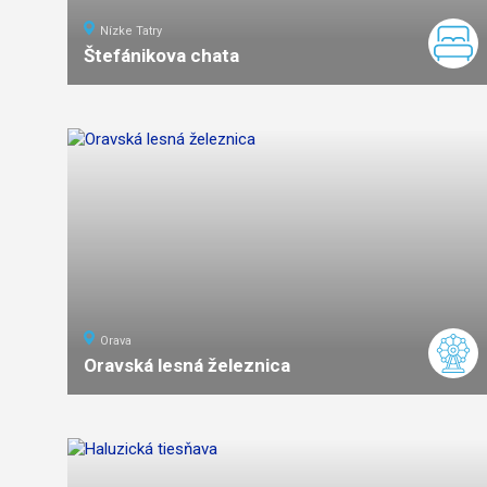
Nízke Tatry
Štefánikova chata
3,5
km
2
ľahká
náročnosť
Orava
Oravská lesná železnica
ľahká
náročnosť