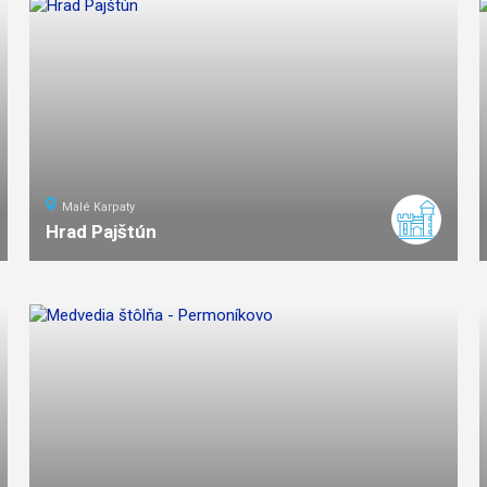
Malé Karpaty
Hrad Pajštún
2
km
0:45
ľahká
náročnosť