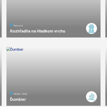
Kysuce
Rozhľadňa na Hladkom vrchu
5
km
1:30
ľahká
náročnosť
Nízke Tatry
Ďumbier