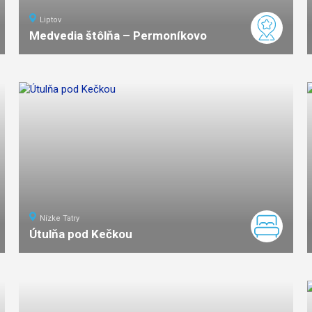
Liptov
Medvedia štôlňa – Permoníkovo
ľahká
náročnosť
Nízke Tatry
Útulňa pod Kečkou
5
km
1:30
ľahká
náročnosť