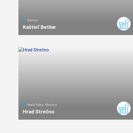
Gemer
Kaštieľ Betliar
ľahká
náročnosť
Malá Fatra
Strečno
Hrad Strečno
ľahká
náročnosť