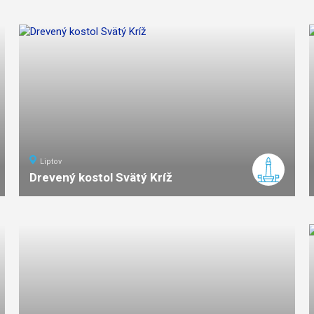
7
km
3
stredná
náročnosť
Liptov
Drevený kostol Svätý Kríž
ľahká
náročnosť