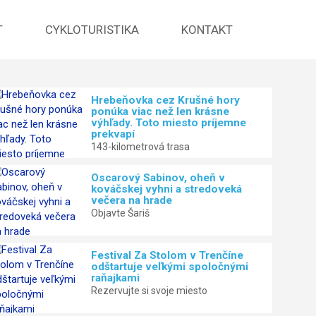
T
CYKLOTURISTIKA
KONTAKT
Hrebeňovka cez Krušné hory
ponúka viac než len krásne
Oscarový Sabinov, oheň v kov
výhľady. Toto miesto príjemne
prekvapí
stredoveká večera na hrade
143-kilometrová trasa
Oscarový Sabinov, oheň v
Objavte Šariš
kováčskej vyhni a stredoveká
večera na hrade
Objavte Šariš
Festival Za Stolom v Trenčíne
odštartuje veľkými spoločnými
raňajkami
Rezervujte si svoje miesto