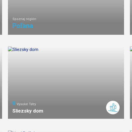
Spoznaj región
Poľana
Vysoké Tatry
Sliezsky dom
5
km
2
ľahká
náročnosť