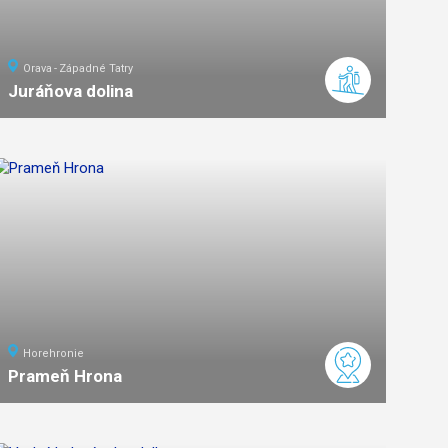
Orava
Západné Tatry
Juráňova dolina
10
km
3
ľahká
náročnosť
Horehronie
Prameň Hrona
ľahká
náročnosť