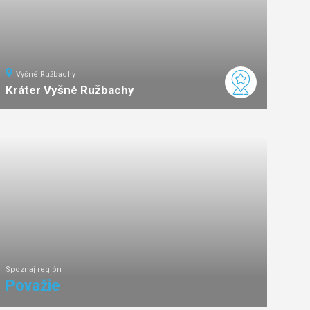
Vyšné Ružbachy
Kráter Vyšné Ružbachy
ľahká
náročnosť
Spoznaj región
Považie