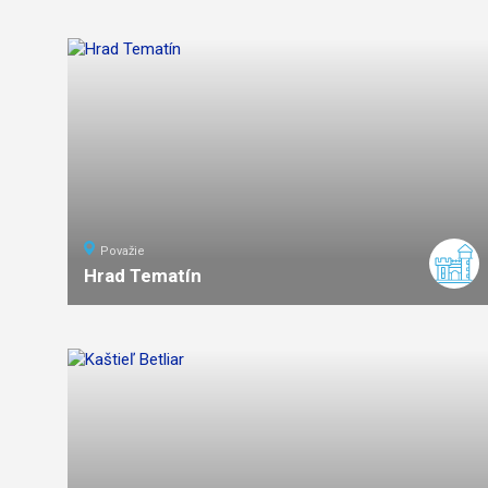
12
km
5
ťažká
náročnosť
Považie
Hrad Tematín
4
km
1:30
ľahká
náročnosť