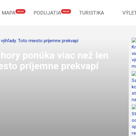
MAPA
PODUJATIA
TURISTIKA
VÝLE
Nové
Nové
hory ponúka viac než len
esto príjemne prekvapí