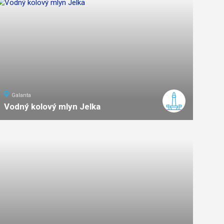
Galanta
Vodný kolový mlyn Jelka
ľahká
náročnosť