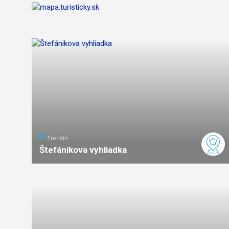
Trenčín
Štefánikova vyhliadka
3
km
1
ľahká
náročnosť