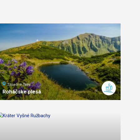
Západné Tatry
Roháčske plesá
14
km
5
stredná
náročnosť