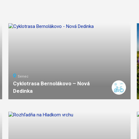
Senec
Cyklotrasa Bernolákovo – Nová
Dedinka
5
km
ľahká
náročnosť