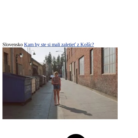
Slovensko
Kam by ste si mali zaletieť z Košíc?