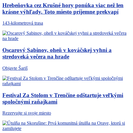
Hrebeňovka cez Krušné hory ponúka viac než len
krásne výhľady. Toto miesto príjemne prekvapí
143-kilometrová trasa
Oscarový Sabinov, oheň v kováčskej vyhni a
stredoveká večera na hrade
Objavte Šariš
Festival Za Stolom v Trenčíne odštartuje veľkými
spoločnými raňajkami
Rezervujte si svoje miesto