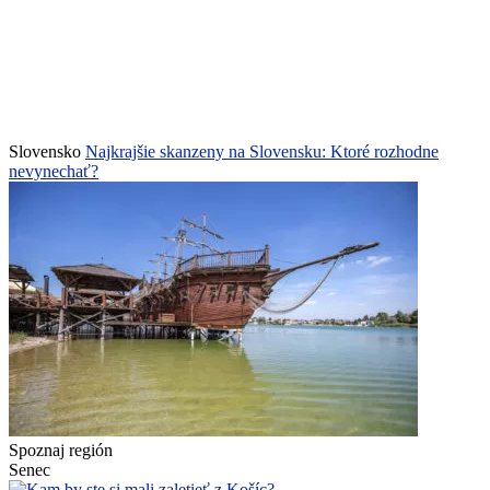
Slovensko
Najkrajšie skanzeny na Slovensku: Ktoré rozhodne
nevynechať?
Spoznaj región
Senec