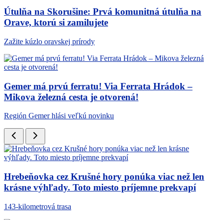
Útulňa na Skorušine: Prvá komunitná útulňa na
Orave, ktorú si zamilujete
Zažite kúzlo oravskej prírody
Gemer má prvú ferratu! Via Ferrata Hrádok –
Mikova železná cesta je otvorená!
Región Gemer hlási veľkú novinku
Hrebeňovka cez Krušné hory ponúka viac než len
krásne výhľady. Toto miesto príjemne prekvapí
143-kilometrová trasa