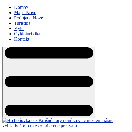
Domov
Mapa
Nové
Podujatia
Nové
Turistika
Výlet
Cykloturistika
Kontakt