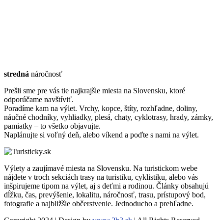
stredná
náročnosť
Prešli sme pre vás tie najkrajšie miesta na Slovensku, ktoré
odporúčame navštíviť.
Poradíme kam na výlet. Vrchy, kopce, štíty, rozhľadne, doliny,
náučné chodníky, vyhliadky, plesá, chaty, cyklotrasy, hrady, zámky,
pamiatky – to všetko objavujte.
Naplánujte si voľný deň, alebo víkend a poďte s nami na výlet.
Výlety a zaujímavé miesta na Slovensku. Na turistickom webe
nájdete v troch sekciách trasy na turistiku, cyklistiku, alebo vás
inšpirujeme tipom na výlet, aj s deťmi a rodinou. Články obsahujú
dĺžku, čas, prevýšenie, lokalitu, náročnosť, trasu, prístupový bod,
fotografie a najbližšie občerstvenie. Jednoducho a prehľadne.