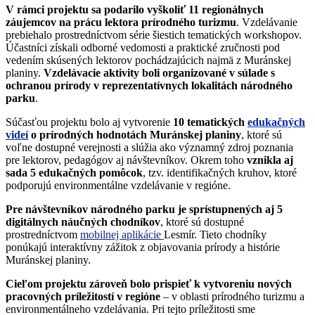
V rámci projektu sa podarilo vyškoliť 11 regionálnych
záujemcov na prácu lektora prírodného turizmu
. Vzdelávanie
prebiehalo prostredníctvom série šiestich tematických workshopov.
Účastníci získali odborné vedomosti a praktické zručnosti pod
vedením skúsených lektorov pochádzajúcich najmä z Muránskej
planiny.
Vzdelávacie aktivity boli organizované v súlade s
ochranou prírody v reprezentatívnych lokalitách národného
parku
.
Súčasťou projektu bolo aj vytvorenie
10 tematických
edukačných
videí
o prírodných hodnotách Muránskej planiny
, ktoré sú
voľne dostupné verejnosti a slúžia ako významný zdroj poznania
pre lektorov, pedagógov aj návštevníkov. Okrem toho
vznikla aj
sada 5 edukačných pomôcok
, tzv. identifikačných kruhov, ktoré
podporujú environmentálne vzdelávanie v regióne.
Pre návštevníkov národného parku je sprístupnených aj 5
digitálnych náučných chodníkov
, ktoré sú dostupné
prostredníctvom
mobilnej aplikácie
Lesmír. Tieto chodníky
ponúkajú interaktívny zážitok z objavovania prírody a histórie
Muránskej planiny.
Cieľom projektu zároveň bolo prispieť k vytvoreniu nových
pracovných príležitostí v regióne
– v oblasti prírodného turizmu a
environmentálneho vzdelávania. Pri tejto príležitosti sme