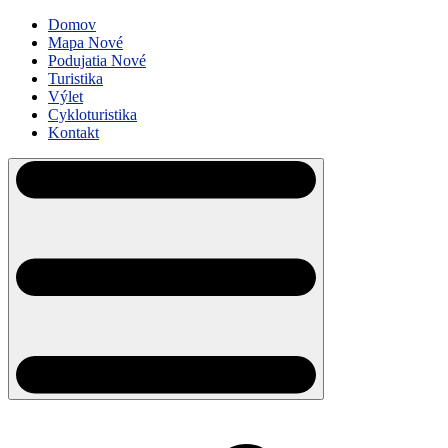
Domov
Mapa
Nové
Podujatia
Nové
Turistika
Výlet
Cykloturistika
Kontakt