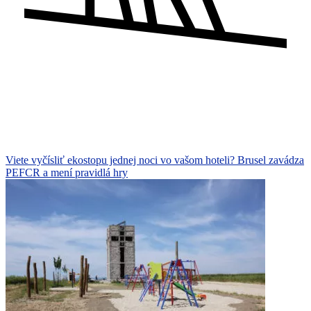
Viete vyčísliť ekostopu jednej noci vo vašom hoteli? Brusel zavádza
PEFCR a mení pravidlá hry