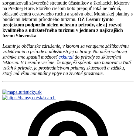
zorganizovali záverečné stretnutie účastníkov a školiacich lektorov
na Prednej Hore, ktorého cieľom bolo prepojiť lokálne médiá,
oblastné centrá cestovného ruchu a správu obcí Muránskej planiny s
budúcimi lektormi prírodného turizmu.
OZ Lesmír týmto
projektom podporilo nielen ochranu prírody, ale aj rozvoj
kvalitného a udržateľného turizmu v jednom z najkrajších
území Slovenska
.
Lesmír je občianske združenie, v ktorom sa venujeme zážitkovému
vzdelávaniu o prírode a dôležitosti jej ochrany. Na našej webovej
stránke sme spustili možnosť
exkurzií
do prírody so skúsenými
lektormi. V Lesmíre veríme, že najlepší spôsob, ako budovať u ľudí
vzťah k prírode, je prostredníctvom priamej skúsenosti a zážitku,
ktorý má však minimálny vplyv na životné prostredie.