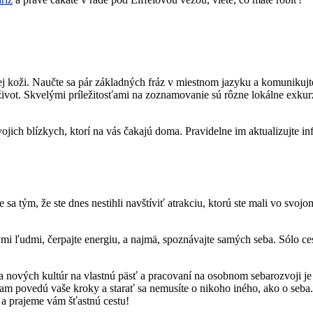
nej koži. Naučte sa pár základných fráz v miestnom jazyku a komunikujt
život. Skvelými príležitosťami na zoznamovanie sú rôzne lokálne exkurz
jich blízkych, ktorí na vás čakajú doma. Pravidelne im aktualizujte in
 sa tým, že ste dnes nestihli navštíviť atrakciu, ktorú ste mali vo svo
mi ľudmi, čerpajte energiu, a najmä, spoznávajte samých seba. Sólo ces
 nových kultúr na vlastnú päsť a pracovaní na osobnom sebarozvoji je 
m povedú vaše kroky a starať sa nemusíte o nikoho iného, ako o seba. T
a prajeme vám šťastnú cestu!