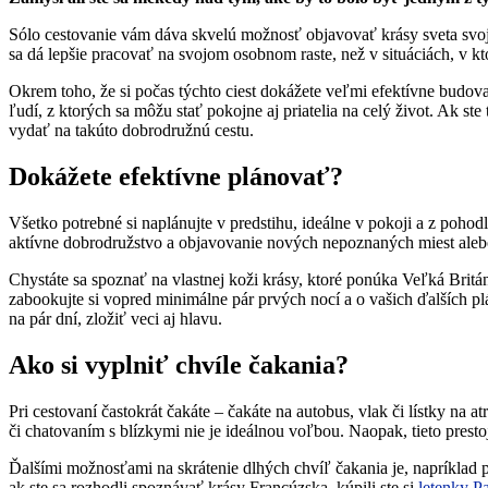
Sólo cestovanie vám dáva skvelú možnosť objavovať krásy sveta svoj
sa dá lepšie pracovať na svojom osobnom raste, než v situáciách, v kt
Okrem toho, že si počas týchto ciest dokážete veľmi efektívne budov
ľudí, z ktorých sa môžu stať pokojne aj priatelia na celý život. Ak st
vydať na takúto dobrodružnú cestu.
Dokážete efektívne plánovať?
Všetko potrebné si naplánujte v predstihu, ideálne v pokoji a z pohod
aktívne dobrodružstvo a objavovanie nových nepoznaných miest alebo
Chystáte sa spoznať na vlastnej koži krásy, ktoré ponúka Veľká Britá
zabookujte si vopred minimálne pár prvých nocí a o vašich ďalších pl
na pár dní, zložiť veci aj hlavu.
Ako si vyplniť chvíle čakania?
Pri cestovaní častokrát čakáte – čakáte na autobus, vlak či lístky na a
či chatovaním s blízkymi nie je ideálnou voľbou. Naopak, tieto prest
Ďalšími možnosťami na skrátenie dlhých chvíľ čakania je, napríklad
ak ste sa rozhodli spoznávať krásy Francúzska, kúpili ste si
letenky Pa