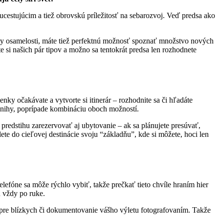
estujúcim a tiež obrovskú príležitosť na sebarozvoj. Veď predsa ako
city osamelosti, máte tiež perfektnú možnosť spoznať množstvo nových
te si našich pár tipov a možno sa tentokrát predsa len rozhodnete
nky očakávate a vytvorte si itinerár – rozhodnite sa či hľadáte
knihy, poprípade kombináciu oboch možností.
predstihu zarezervovať aj ubytovanie – ak sa plánujete presúvať,
te do cieľovej destinácie svoju “základňu”, kde si môžete, hoci len
 telefóne sa môže rýchlo vybiť, takže prečkať tieto chvíle hraním hier
ú vždy po ruke.
 pre blízkych či dokumentovanie vášho výletu fotografovaním. Takže