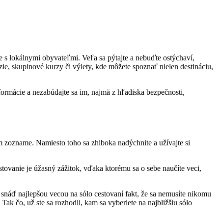
e s lokálnymi obyvateľmi. Veľa sa pýtajte a nebuďte ostýchaví,
ie, skupinové kurzy či výlety, kde môžete spoznať nielen destináciu,
formácie a nezabúdajte sa im, najmä z hľadiska bezpečnosti,
jom zozname. Namiesto toho sa zhlboka nadýchnite a užívajte si
tovanie je úžasný zážitok, vďaka ktorému sa o sebe naučíte veci,
snáď najlepšou vecou na sólo cestovaní fakt, že sa nemusíte nikomu
ak čo, už ste sa rozhodli, kam sa vyberiete na najbližšiu sólo