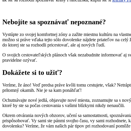
Nebojíte sa spoznávať nepoznané?
Vystúpte zo svojej komfortnej zóny a zažite miestnu kultúru na vlast
možno si práve vďaka tejto sólo dovolenke nájdete priateľov na celý 
do ktorej ste sa rozhodli pricestovať, ale aj nových ľudí.
O svojich cestovateľských plánoch však nezabudnite informovať aj svo
pravidelne ozývať.
Dokážete si to užiť?
Veríme, že áno! Veď predsa práve kvôli tomu cestujete, však? Netrápte
prítomný okamih. Nie je sa kam ponáhľať!
Ochutnávajte nové jedlá, objavujte nové miesta, zoznamujte sa s nový
ktoré by ste sa počas cestovania s vašimi blízkymi nikdy nenaučili.
Okrem otvárania nových obzorov, učení sa samostatnosti, spoznávania
prispôsobovať. Vy sami ste pánmi svojho času, vy sami rozhodnete, ka
dovolenku? Veríme, že vám našich pár tipov pri rozhodovaní pomôže 