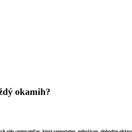
každý okamih?
h sólo cestovateľov, ktorí samostatne, nebojácne, slobodne objavuj