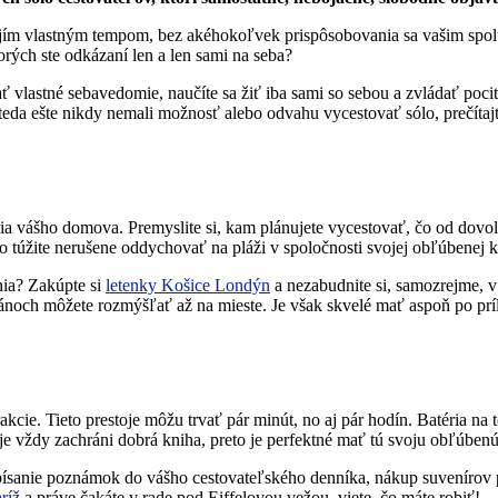
ím vlastným tempom, bez akéhokoľvek prispôsobovania sa vašim spoluc
orých ste odkázaní len a len sami na seba?
ať vlastné sebavedomie, naučíte sa žiť iba sami so sebou a zvládať po
e teda ešte nikdy nemali možnosť alebo odvahu vycestovať sólo, prečítaj
lia vášho domova. Premyslite si, kam plánujete vycestovať, čo od dovole
 túžite nerušene oddychovať na pláži v spoločnosti svojej obľúbenej 
nia? Zakúpte si
letenky Košice Londýn
a nezabudnite si, samozrejme, v 
ánoch môžete rozmýšľať až na mieste. Je však skvelé mať aspoň po príle
trakcie. Tieto prestoje môžu trvať pár minút, no aj pár hodín. Batéria na
oje vždy zachráni dobrá kniha, preto je perfektné mať tú svoju obľúben
 písanie poznámok do vášho cestovateľského denníka, nákup suvenírov
ríž
a práve čakáte v rade pod Eiffelovou vežou, viete, čo máte robiť!