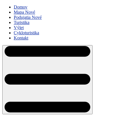
Domov
Mapa
Nové
Podujatia
Nové
Turistika
Výlet
Cykloturistika
Kontakt