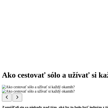
Ako cestovať sólo a užívať si 
Zamýšľali ste sa niekedy nad tým, aké by to bolo byť jedným z týc