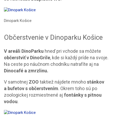
Dinopark Košice
Občerstvenie v Dinoparku Košice
V areáli DinoParku
hneď pri vchode sa môžete
občerstviť v DinoGrile
, kde si každý príde na svoje.
Na ceste po náučnom chodníku natrafíte aj na
Dinocafé a zmrzlinu.
V samotnej
ZOO
taktiež nájdete mnoho
stánkov
a bufetov s občerstvením
. Okrem toho sú po
zoologickej rozmiestnené aj
fontánky s pitnou
vodou
.