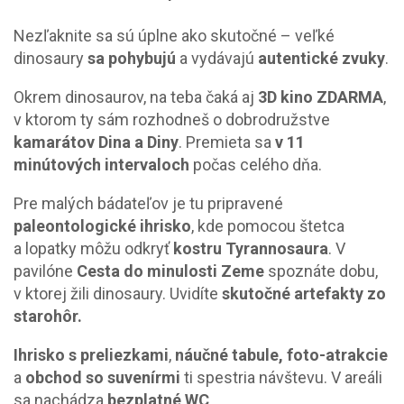
Nezľaknite sa sú úplne ako skutočné – veľké
dinosaury
sa pohybujú
a vydávajú
autentické zvuky
.
Okrem dinosaurov, na teba čaká aj
3D kino ZDARMA
,
v ktorom ty sám rozhodneš o dobrodružstve
kamarátov Dina a Diny
. Premieta sa
v 11
minútových intervaloch
počas celého dňa.
Pre malých bádateľov je tu pripravené
paleontologické ihrisko
, kde pomocou štetca
a lopatky môžu odkryť
kostru Tyrannosaura
. V
pavilóne
Cesta do minulosti Zeme
spoznáte dobu,
v ktorej žili dinosaury. Uvidíte
skutočné artefakty zo
starohôr.
Ihrisko s preliezkami
,
náučné tabule, foto-atrakcie
a
obchod so suvenírmi
ti spestria návštevu. V areáli
sa nachádza
bezplatné WC
.