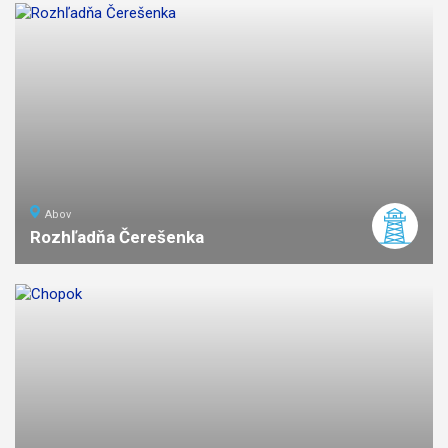
Abov
Rozhľadňa Čerešenka
ľahká
náročnosť