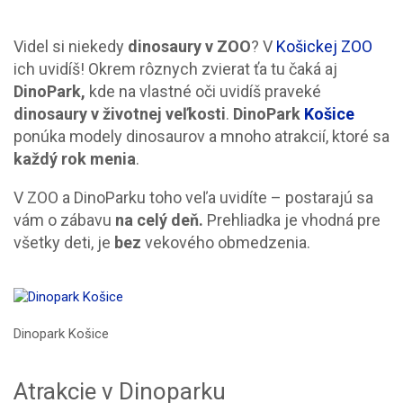
Videl si niekedy
dinosaury v ZOO
? V
Košickej ZOO
ich uvidíš! Okrem rôznych zvierat ťa tu čaká aj
DinoPark,
kde na vlastné oči uvidíš praveké
dinosaury v životnej veľkosti
.
DinoPark
Košice
ponúka modely dinosaurov a mnoho atrakcií, ktoré sa
každý rok menia
.
V ZOO a DinoParku toho veľa uvidíte – postarajú sa
vám o zábavu
na celý deň.
Prehliadka je vhodná pre
všetky deti, je
bez
vekového obmedzenia.
Dinopark Košice
Atrakcie v Dinoparku