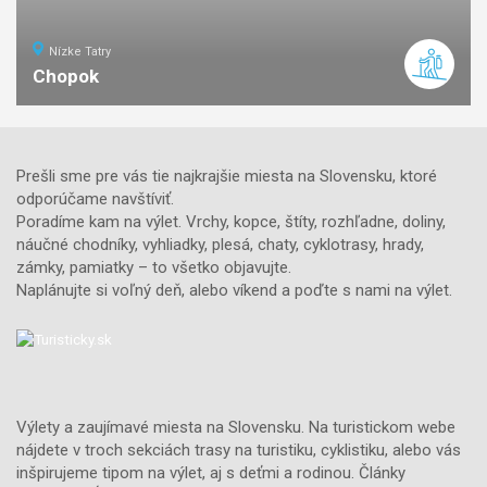
Nízke Tatry
Chopok
7
km
3
stredná
náročnosť
Prešli sme pre vás tie najkrajšie miesta na Slovensku, ktoré
odporúčame navštíviť.
Poradíme kam na výlet. Vrchy, kopce, štíty, rozhľadne, doliny,
náučné chodníky, vyhliadky, plesá, chaty, cyklotrasy, hrady,
zámky, pamiatky – to všetko objavujte.
Naplánujte si voľný deň, alebo víkend a poďte s nami na výlet.
Výlety a zaujímavé miesta na Slovensku. Na turistickom webe
nájdete v troch sekciách trasy na turistiku, cyklistiku, alebo vás
inšpirujeme tipom na výlet, aj s deťmi a rodinou. Články