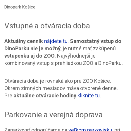
Dinopark Košice
Vstupné a otváracia doba
Aktuálny cenník
nájdete tu
.
Samostatný vstup do
DinoParku nie je možný
, je nutné mať zakúpenú
vstupenku aj do ZOO
. Najvýhodnejší je
kombinovaný vstup s prehliadkou ZOO a DinoParku.
Otváracia doba je rovnaká ako pre ZOO Košice.
Okrem zimných mesiacov máva otvorené denne.
Pre
aktuálne otváracie hodiny
kliknite tu
.
Parkovanie a verejná doprava
Zaparkovať odporúčame na
veľkom parkovisku
, pri