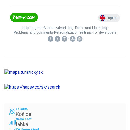
Lokalita
Košice
Náročnosť
ľahká
Prístupový bod