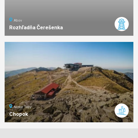
Abov
Rozhľadňa Čerešenka
ľahká
náročnosť
Nízke Tatry
Chopok
7
km
3
stredná
náročnosť