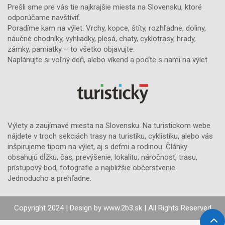
Prešli sme pre vás tie najkrajšie miesta na Slovensku, ktoré
odporúčame navštíviť.
Poradíme kam na výlet. Vrchy, kopce, štíty, rozhľadne, doliny,
náučné chodníky, vyhliadky, plesá, chaty, cyklotrasy, hrady,
zámky, pamiatky – to všetko objavujte.
Naplánujte si voľný deň, alebo víkend a poďte s nami na výlet.
Výlety a zaujímavé miesta na Slovensku. Na turistickom webe
nájdete v troch sekciách trasy na turistiku, cyklistiku, alebo vás
inšpirujeme tipom na výlet, aj s deťmi a rodinou. Články
obsahujú dĺžku, čas, prevýšenie, lokalitu, náročnosť, trasu,
prístupový bod, fotografie a najbližšie občerstvenie.
Jednoducho a prehľadne.
Copyright 2024 | Design by
www.2b3.sk
| All Rights Reserved