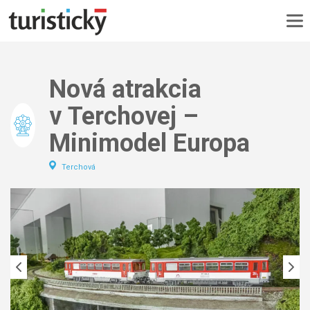
DOMOV
No
MAPA
Nová atrakcia
No
PODUJATIA
v Terchovej –
TURISTIKA
Minimodel Europa
VÝLET
CYKLOTURISTIKA
Terchová
KONTAKT