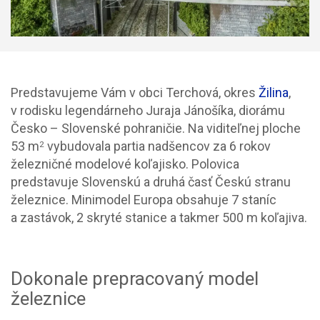
Predstavujeme Vám v obci Terchová, okres
Žilina
,
v rodisku legendárneho Juraja Jánošíka, diorámu
Česko – Slovenské pohraničie. Na viditeľnej ploche
53 m
vybudovala partia nadšencov za 6 rokov
2
železničné modelové koľajisko. Polovica
predstavuje Slovenskú a druhá časť Českú stranu
železnice. Minimodel Europa obsahuje 7 staníc
a zastávok, 2 skryté stanice a takmer 500 m koľajiva.
Dokonale prepracovaný model
železnice