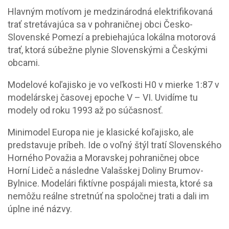
Hlavným motívom je medzinárodná elektrifikovaná
trať stretávajúca sa v pohraničnej obci Česko-
Slovenské Pomezí a prebiehajúca lokálna motorová
trať, ktorá súbežne plynie Slovenskými a Českými
obcami.
Modelové koľajisko je vo veľkosti H0 v mierke 1:87 v
modelárskej časovej epoche V – VI. Uvidíme tu
modely od roku 1993 až po súčasnosť.
Minimodel Europa nie je klasické koľajisko, ale
predstavuje príbeh. Ide o voľný štýl tratí Slovenského
Horného Považia a Moravskej pohraničnej obce
Horní Lideč a následne Valašskej Doliny Brumov-
Bylnice. Modelári fiktívne pospájali miesta, ktoré sa
nemôžu reálne stretnúť na spoločnej trati a dali im
úplne iné názvy.