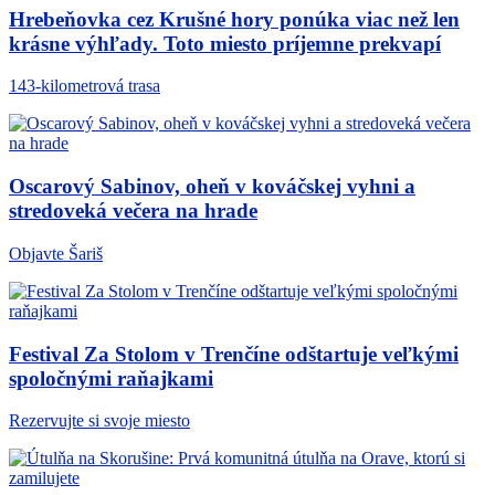
Hrebeňovka cez Krušné hory ponúka viac než len
krásne výhľady. Toto miesto príjemne prekvapí
143-kilometrová trasa
Oscarový Sabinov, oheň v kováčskej vyhni a
stredoveká večera na hrade
Objavte Šariš
Festival Za Stolom v Trenčíne odštartuje veľkými
spoločnými raňajkami
Rezervujte si svoje miesto