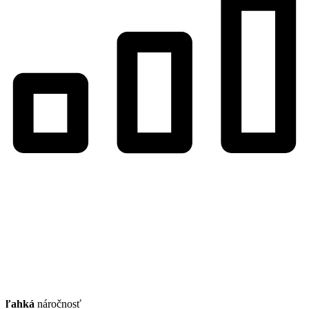
ľahká
náročnosť