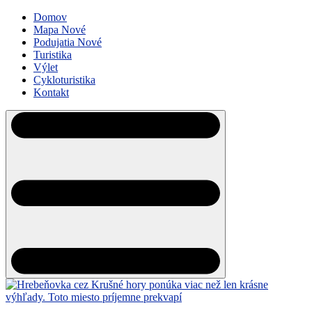
Domov
Mapa
Nové
Podujatia
Nové
Turistika
Výlet
Cykloturistika
Kontakt