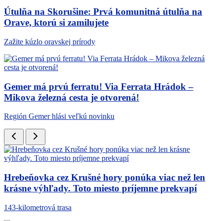
Útulňa na Skorušine: Prvá komunitná útulňa na
Orave, ktorú si zamilujete
Zažite kúzlo oravskej prírody
Gemer má prvú ferratu! Via Ferrata Hrádok –
Mikova železná cesta je otvorená!
Región Gemer hlási veľkú novinku
Hrebeňovka cez Krušné hory ponúka viac než len
krásne výhľady. Toto miesto príjemne prekvapí
143-kilometrová trasa