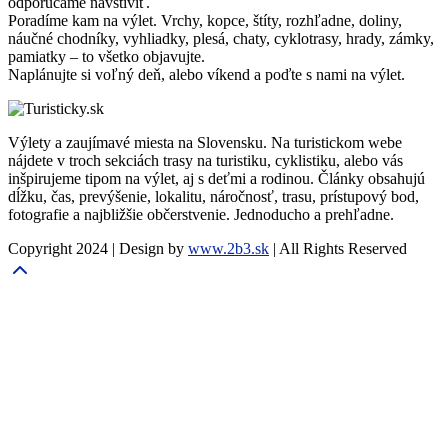
odporúčame navštíviť.
Poradíme kam na výlet. Vrchy, kopce, štíty, rozhľadne, doliny,
náučné chodníky, vyhliadky, plesá, chaty, cyklotrasy, hrady, zámky,
pamiatky – to všetko objavujte.
Naplánujte si voľný deň, alebo víkend a poďte s nami na výlet.
Výlety a zaujímavé miesta na Slovensku. Na turistickom webe
nájdete v troch sekciách trasy na turistiku, cyklistiku, alebo vás
inšpirujeme tipom na výlet, aj s deťmi a rodinou. Články obsahujú
dĺžku, čas, prevýšenie, lokalitu, náročnosť, trasu, prístupový bod,
fotografie a najbližšie občerstvenie. Jednoducho a prehľadne.
Copyright 2024 | Design by
www.2b3.sk
| All Rights Reserved