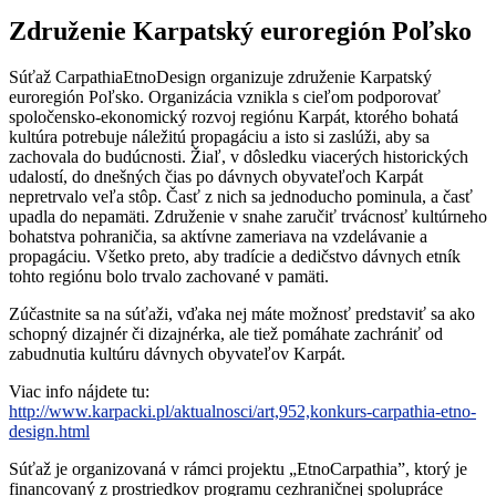
Združenie Karpatský euroregión Poľsko
Súťaž CarpathiaEtnoDesign organizuje združenie Karpatský
euroregión Poľsko. Organizácia vznikla s cieľom podporovať
spoločensko-ekonomický rozvoj regiónu Karpát, ktorého bohatá
kultúra potrebuje náležitú propagáciu a isto si zaslúži, aby sa
zachovala do budúcnosti. Žiaľ, v dôsledku viacerých historických
udalostí, do dnešných čias po dávnych obyvateľoch Karpát
nepretrvalo veľa stôp. Časť z nich sa jednoducho pominula, a časť
upadla do nepamäti. Združenie v snahe zaručiť trvácnosť kultúrneho
bohatstva pohraničia, sa aktívne zameriava na vzdelávanie a
propagáciu. Všetko preto, aby tradície a dedičstvo dávnych etník
tohto regiónu bolo trvalo zachované v pamäti.
Zúčastnite sa na súťaži, vďaka nej máte možnosť predstaviť sa ako
schopný dizajnér či dizajnérka, ale tiež pomáhate zachrániť od
zabudnutia kultúru dávnych obyvateľov Karpát.
Viac info nájdete tu:
http://www.karpacki.pl/aktualnosci/art,952,konkurs-carpathia-etno-
design.html
Súťaž je organizovaná v rámci projektu „EtnoCarpathia”, ktorý je
financovaný z prostriedkov programu cezhraničnej spolupráce