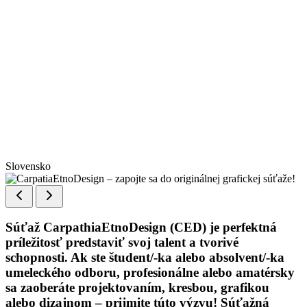
Slovensko
Súťaž CarpathiaEtnoDesign (CED) je perfektná
príležitosť predstaviť svoj talent a tvorivé
schopnosti. Ak ste študent/-ka alebo absolvent/-ka
umeleckého odboru, profesionálne alebo amatérsky
sa zaoberáte projektovaním, kresbou, grafikou
alebo dizajnom – prijmite túto výzvu! Súťažná