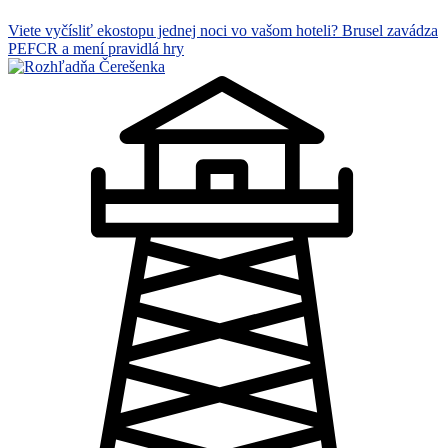
Viete vyčísliť ekostopu jednej noci vo vašom hoteli? Brusel zavádza
PEFCR a mení pravidlá hry