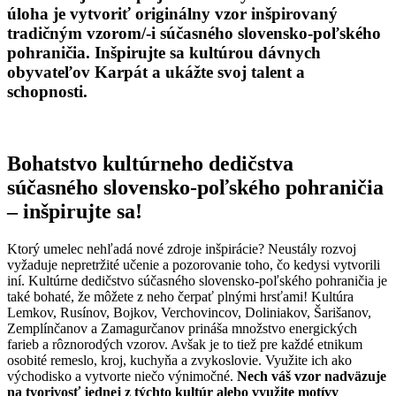
úloha je vytvoriť originálny vzor inšpirovaný
tradičným vzorom/-i súčasného slovensko-poľského
pohraničia. Inšpirujte sa kultúrou dávnych
obyvateľov Karpát a ukážte svoj talent a
schopnosti.
Bohatstvo kultúrneho dedičstva
súčasného slovensko-poľského pohraničia
– inšpirujte sa!
Ktorý umelec nehľadá nové zdroje inšpirácie? Neustály rozvoj
vyžaduje nepretržité učenie a pozorovanie toho, čo kedysi vytvorili
iní. Kultúrne dedičstvo súčasného slovensko-poľského pohraničia je
také bohaté, že môžete z neho čerpať plnými hrsťami! Kultúra
Lemkov, Rusínov, Bojkov, Verchovincov, Doliniakov, Šarišanov,
Zemplínčanov a Zamagurčanov prináša množstvo energických
farieb a rôznorodých vzorov. Avšak je to tiež pre každé etnikum
osobité remeslo, kroj, kuchyňa a zvykoslovie. Využite ich ako
východisko a vytvorte niečo výnimočné.
Nech váš vzor nadväzuje
na tvorivosť jednej z týchto kultúr alebo využite motívy