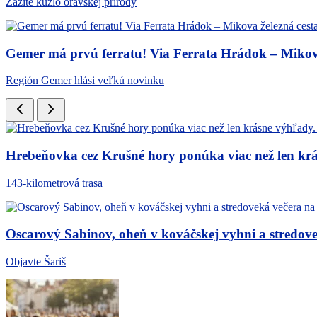
Zažite kúzlo oravskej prírody
Gemer má prvú ferratu! Via Ferrata Hrádok – Mikova 
Región Gemer hlási veľkú novinku
Hrebeňovka cez Krušné hory ponúka viac než len krá
143-kilometrová trasa
Oscarový Sabinov, oheň v kováčskej vyhni a stredov
Objavte Šariš