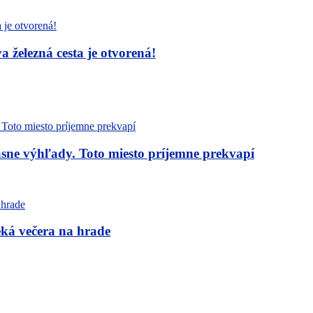
železná cesta je otvorená!
sne výhľady. Toto miesto príjemne prekvapí
eká večera na hrade