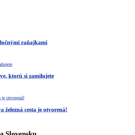
poločnými raňajkami
, ktorú si zamilujete
železná cesta je otvorená!
na Slovensku