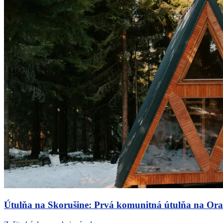
Útulňa na Skorušine: Prvá komunitná útulňa na Orave