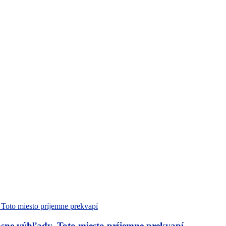
sne výhľady. Toto miesto príjemne prekvapí