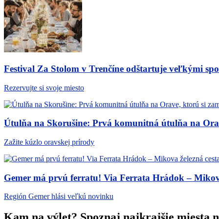
Festival Za Stolom v Trenčíne odštartuje veľkými s
Rezervujte si svoje miesto
Útulňa na Skorušine: Prvá komunitná útulňa na Orave
Zažite kúzlo oravskej prírody
Gemer má prvú ferratu! Via Ferrata Hrádok – Mikova 
Región Gemer hlási veľkú novinku
Kam na výlet? Spoznaj najkrajšie miesta 