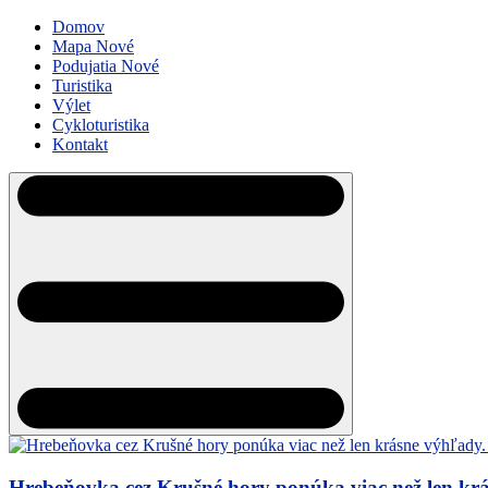
Domov
Mapa
Nové
Podujatia
Nové
Turistika
Výlet
Cykloturistika
Kontakt
Hrebeňovka cez Krušné hory ponúka viac než len krá