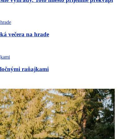
eká večera na hrade
poločnými raňajkami