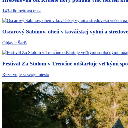
143-kilometrová trasa
Oscarový Sabinov, oheň v kováčskej vyhni a stredov
Objavte Šariš
Festival Za Stolom v Trenčíne odštartuje veľkými s
Rezervujte si svoje miesto