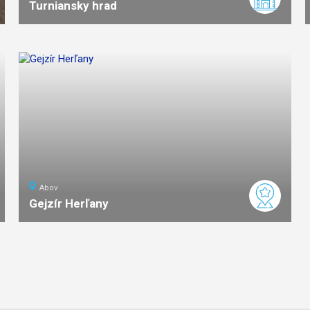
Turniansky hrad
1,5
km
0:45
ľahká
náročnosť
Abov
Gejzír Herľany
ľahká
náročnosť