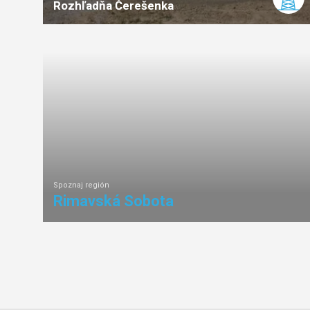
Rozhľadňa Čerešenka
ľahká
náročnosť
Spoznaj región
Rimavská Sobota