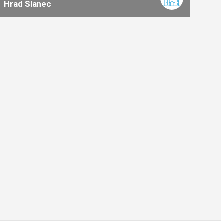
Hrad Slanec
2
km
0:30
ľahká
náročnosť