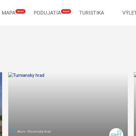
MAPA
PODUJATIA
TURISTIKA
VÝLE
Nové
Nové
Abov
Slovenský kras