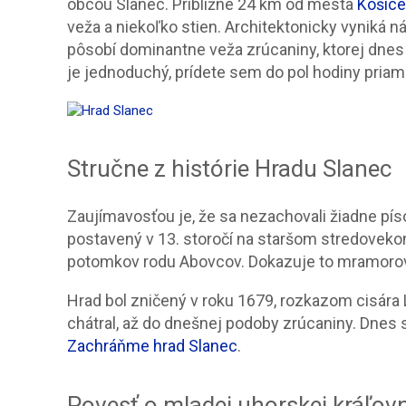
obcou Slanec. Približne 24 km od mesta
Košice
veža a niekoľko stien. Architektonicky vyniká 
pôsobí dominantne veža zrúcaniny, ktorej dnes 
je jednoduchý, prídete sem do pol hodiny priam
Stručne z histórie Hradu Slanec
Zaujímavosťou je, že sa nezachovali žiadne p
postavený v 13. storočí na staršom stredovekom
potomkov rodu Abovcov. Dokazuje to mramorov
Hrad bol zničený v roku 1679, rozkazom cisára
chátral, až do dnešnej podoby zrúcaniny. Dnes 
Zachráňme hrad Slanec
.
Povesť o mladej uhorskej kráľov