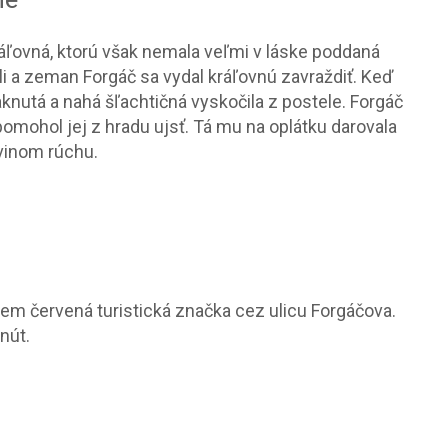
ráľovná, ktorú však nemala veľmi v láske poddaná
li a zeman Forgáč sa vydal kráľovnú zavraždiť. Keď
aknutá a nahá šľachtičná vyskočila z postele. Forgáč
pomohol jej z hradu ujsť. Tá mu na oplátku darovala
Evinom rúchu.
m červená turistická značka cez ulicu Forgáčova.
nút.