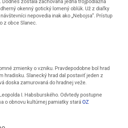
. Dodnes zostala zachovaná jedna trojpodlažná
nádherný okenný gotický lomený oblúk. Už z diaľky
návštevníci nepovedia inak ako „Nebojsa“. Prístup
o z obce Slanec.
ísomné zmienky o vzniku. Pravdepodobne bol hrad
 hradisku. Slanecký hrad dal postaviť jeden z
á doska zamurovaná do hradnej veže.
 Leopolda I. Habsburského. Odvtedy postupne
sa o obnovu kultúrnej pamiatky stará
OZ
ne