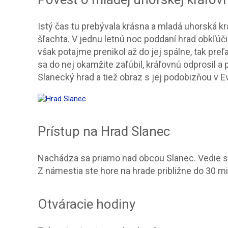
Istý čas tu prebývala krásna a mladá uhorská k
šľachta. V jednu letnú noc poddaní hrad obkľúči
však potajme prenikol až do jej spálne, tak preľ
sa do nej okamžite zaľúbil, kráľovnú odprosil a 
Slanecký hrad a tiež obraz s jej podobizňou v 
Prístup na Hrad Slanec
Nachádza sa priamo nad obcou Slanec. Vedie se
Z námestia ste hore na hrade približne do 30 mi
Otváracie hodiny