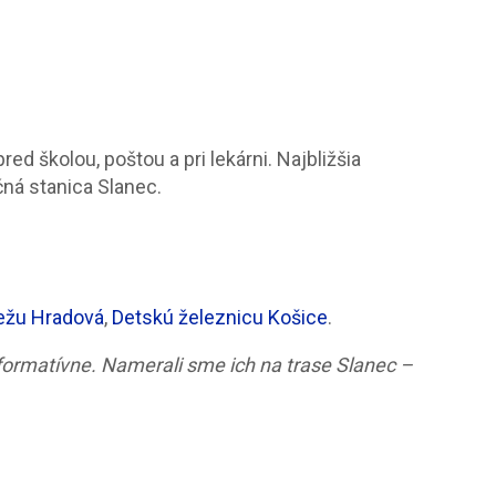
d školou, poštou a pri lekárni. Najbližšia
ná stanica Slanec.
ežu Hradová
,
Detskú železnicu Košice
.
nformatívne. Namerali sme ich na trase
Slanec –