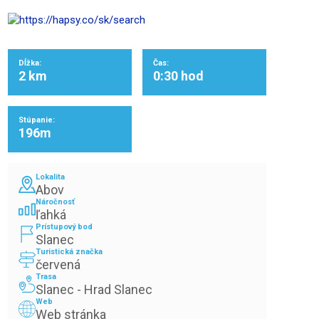
Dĺžka:
Čas:
2 km
0:30 hod
Stúpanie:
196m
Lokalita
Abov
Náročnosť
ľahká
Prístupový bod
Slanec
Turistická značka
červená
Trasa
Slanec - Hrad Slanec
Web
Web stránka