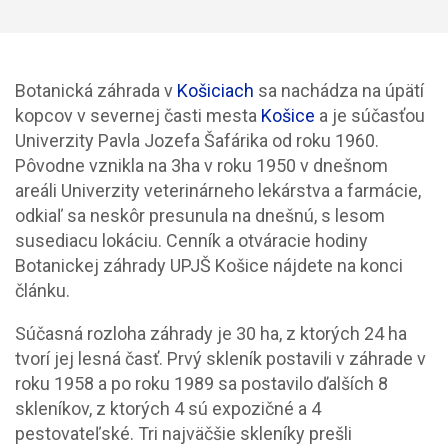
Botanická záhrada v
Košiciach
sa nachádza na úpätí
kopcov v severnej časti mesta
Košice
a je súčasťou
Univerzity Pavla Jozefa Šafárika od roku 1960.
Pôvodne vznikla na 3ha v roku 1950 v dnešnom
areáli Univerzity veterinárneho lekárstva a farmácie,
odkiaľ sa neskôr presunula na dnešnú, s lesom
susediacu lokáciu. Cenník a otváracie hodiny
Botanickej záhrady UPJŠ Košice nájdete na konci
článku.
Súčasná rozloha záhrady je 30 ha, z ktorých 24 ha
tvorí jej lesná časť. Prvý skleník postavili v záhrade v
roku 1958 a po roku 1989 sa postavilo ďalších 8
skleníkov, z ktorých 4 sú expozičné a 4
pestovateľské. Tri najväčšie skleníky prešli