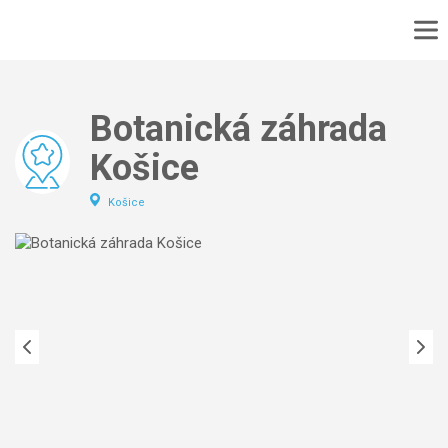
DOMOV
No
MAPA
Botanická záhrada
No
PODUJATIA
Košice
TURISTIKA
VÝLET
Košice
CYKLOTURISTIKA
KONTAKT