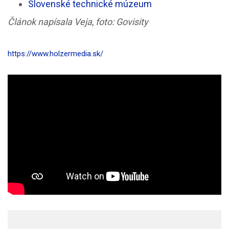
Slovenské technické múzeum
Článok napísala Veja
,
foto: Govisity
https://www.holzermedia.sk/