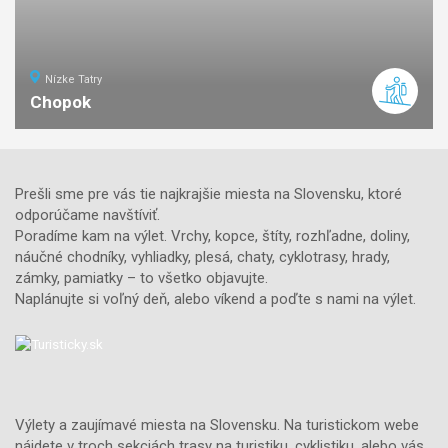
Nízke Tatry
Chopok
7
km
3
stredná
náročnosť
Prešli sme pre vás tie najkrajšie miesta na Slovensku, ktoré
odporúčame navštíviť.
Poradíme kam na výlet. Vrchy, kopce, štíty, rozhľadne, doliny,
náučné chodníky, vyhliadky, plesá, chaty, cyklotrasy, hrady,
zámky, pamiatky – to všetko objavujte.
Naplánujte si voľný deň, alebo víkend a poďte s nami na výlet.
Výlety a zaujímavé miesta na Slovensku. Na turistickom webe
nájdete v troch sekciách trasy na turistiku, cyklistiku, alebo vás