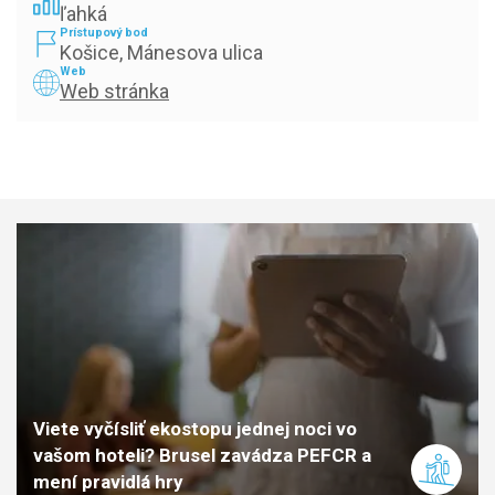
ľahká
Prístupový bod
Košice, Mánesova ulica
Web
Web stránka
Viete vyčísliť ekostopu jednej noci vo
vašom hoteli? Brusel zavádza PEFCR a
mení pravidlá hry