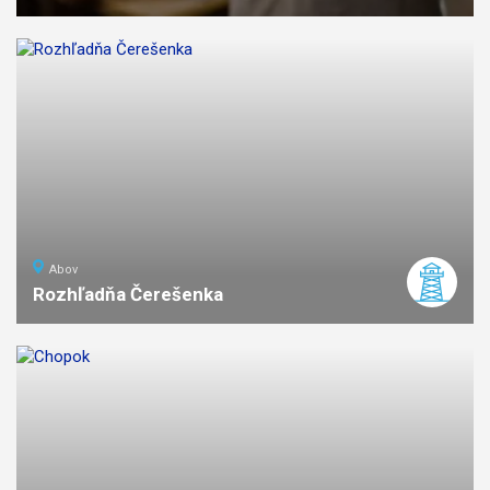
Abov
Rozhľadňa Čerešenka
ľahká
náročnosť