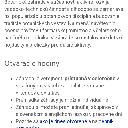
Botanická záhrada v súčasnosti aktívne rozvíja
vedecko-technickú činnosť a dlhodobo sa zameriava
na popularizáciu botanickych disciplín a budovanie
tradície botanických výstav. Najmenší návštevníci
ocenia návštevu farmárskej mini zoo a Včelárskeho
náučného chodníka. V záhrade sú inštalované detské
hojdačky a preliezky pre ďalšie aktivity.
Otváracie hodiny
Záhrada je verejnosti
prístupná v celoročne
v
sezónnych časoch za poplatok vrátane
víkendov a sviatkov
Prehliadka záhrady je možná individuálne
Záhradu si môžete prehliadnuť aj skupinovo v
slovenskom a anglickom jazyku v pracovné dni
Pozrite sa
ako je dnes otvorené
a na
cenník