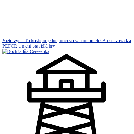
Viete vyčísliť ekostopu jednej noci vo vašom hoteli? Brusel zavádza
PEFCR a mení pravidlá hry