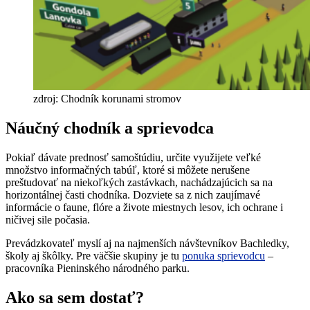
zdroj: Chodník korunami stromov
Náučný chodník a sprievodca
Pokiaľ dávate prednosť samoštúdiu, určite využijete veľké
množstvo informačných tabúľ, ktoré si môžete nerušene
preštudovať na niekoľkých zastávkach, nachádzajúcich sa na
horizontálnej časti chodníka. Dozviete sa z nich zaujímavé
informácie o faune, flóre a živote miestnych lesov, ich ochrane i
ničivej sile počasia.
Prevádzkovateľ myslí aj na najmenších návštevníkov Bachledky,
školy aj škôlky. Pre väčšie skupiny je tu
ponuka sprievodcu
–
pracovníka Pieninského národného parku.
Ako sa sem dostať?