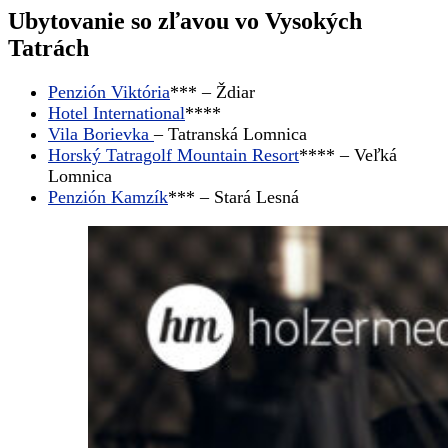
Ubytovanie so zľavou vo Vysokých
Tatrách
Penzión Viktória
*** – Ždiar
Hotel International
****
Vila Borievka
– Tatranská Lomnica
Horský Tatragolf Mountain Resort
**** – Veľká
Lomnica
Penzión Kamzík
*** – Stará Lesná