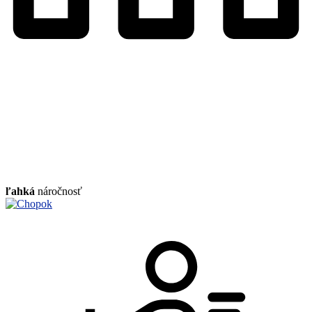
ľahká
náročnosť