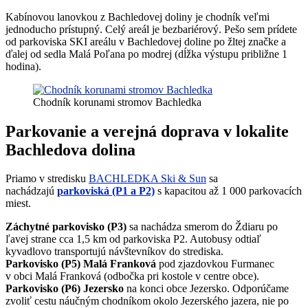
Kabínovou lanovkou z Bachledovej doliny je chodník veľmi
jednoducho prístupný. Celý areál je bezbariérový. Pešo sem prídete
od parkoviska SKI areálu v Bachledovej doline po žltej značke a
ďalej od sedla Malá Poľana po modrej (dĺžka výstupu približne 1
hodina).
Chodník korunami stromov Bachledka
Parkovanie a verejná doprava v lokalite
Bachledova dolina
Priamo v stredisku
BACHLEDKA Ski & Sun
sa
nachádzajú
parkoviská (P1 a P2)
s kapacitou až 1 000 parkovacích
miest.
Záchytné parkovisko (P3)
sa nachádza smerom do Ždiaru po
ľavej strane cca 1,5 km od parkoviska P2. Autobusy odtiaľ
kyvadlovo transportujú návštevníkov do strediska.
Parkovisko (P5) Malá Franková
pod zjazdovkou Furmanec
v obci Malá Franková (odbočka pri kostole v centre obce).
Parkovisko (P6) Jezersko
na konci obce Jezersko. Odporúčame
zvoliť cestu náučným chodníkom okolo Jezerského jazera, nie po