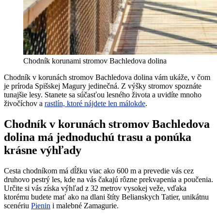
Chodník korunami stromov Bachledova dolina
Chodník v korunách stromov Bachledova dolina vám ukáže, v čom
je príroda Spišskej Magury jedinečná. Z výšky stromov spoznáte
tunajšie lesy. Stanete sa súčasťou lesného života a uvidíte mnoho
živočíchov a
rastlín, ktoré nájdete len málokde
.
Chodník v korunách stromov Bachledova
dolina má jednoduchú trasu a ponúka
krásne výhľady
Cesta chodníkom má dĺžku viac ako 600 m a prevedie vás cez
druhovo pestrý les, kde na vás čakajú rôzne prekvapenia a poučenia.
Určite si vás získa výhľad z 32 metrov vysokej veže, vďaka
ktorému budete mať ako na dlani štíty Belianskych Tatier, unikátnu
scenériu
Pienin
i malebné Zamagurie.