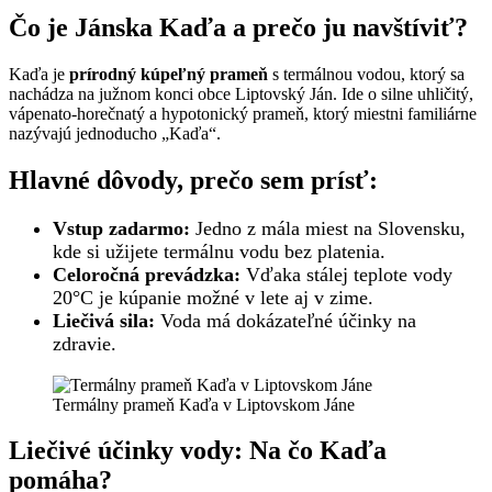
Čo je Jánska Kaďa a prečo ju navštíviť?
Kaďa je
prírodný kúpeľný prameň
s termálnou vodou, ktorý sa
nachádza na južnom konci obce Liptovský Ján. Ide o silne uhličitý,
vápenato-horečnatý a hypotonický prameň, ktorý miestni familiárne
nazývajú jednoducho „Kaďa“.
Hlavné dôvody, prečo sem prísť:
Vstup zadarmo:
Jedno z mála miest na Slovensku,
kde si užijete termálnu vodu bez platenia.
Celoročná prevádzka:
Vďaka stálej teplote vody
20°C je kúpanie možné v lete aj v zime.
Liečivá sila:
Voda má dokázateľné účinky na
zdravie.
Termálny prameň Kaďa v Liptovskom Jáne
Liečivé účinky vody: Na čo Kaďa
pomáha?