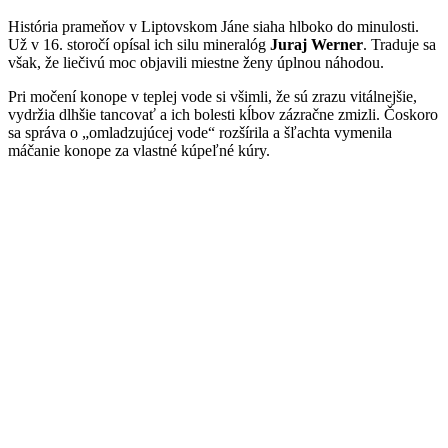
História prameňov v Liptovskom Jáne siaha hlboko do minulosti.
Už v 16. storočí opísal ich silu mineralóg
Juraj Werner
. Traduje sa
však, že liečivú moc objavili miestne ženy úplnou náhodou.
Pri močení konope v teplej vode si všimli, že sú zrazu vitálnejšie,
vydržia dlhšie tancovať a ich bolesti kĺbov zázračne zmizli. Čoskoro
sa správa o „omladzujúcej vode“ rozšírila a šľachta vymenila
máčanie konope za vlastné kúpeľné kúry.