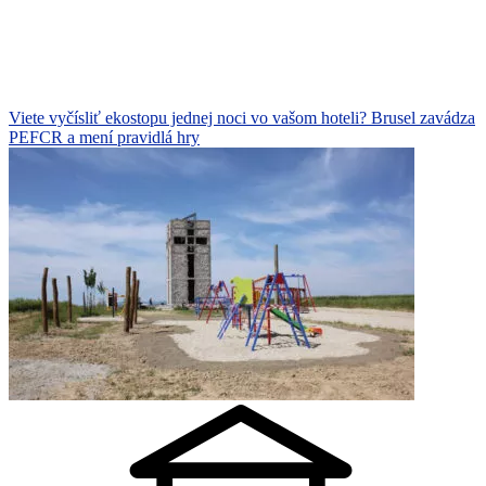
Viete vyčísliť ekostopu jednej noci vo vašom hoteli? Brusel zavádza
PEFCR a mení pravidlá hry