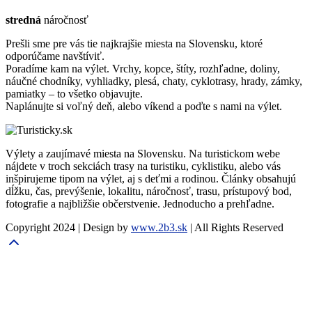
stredná
náročnosť
Prešli sme pre vás tie najkrajšie miesta na Slovensku, ktoré
odporúčame navštíviť.
Poradíme kam na výlet. Vrchy, kopce, štíty, rozhľadne, doliny,
náučné chodníky, vyhliadky, plesá, chaty, cyklotrasy, hrady, zámky,
pamiatky – to všetko objavujte.
Naplánujte si voľný deň, alebo víkend a poďte s nami na výlet.
Výlety a zaujímavé miesta na Slovensku. Na turistickom webe
nájdete v troch sekciách trasy na turistiku, cyklistiku, alebo vás
inšpirujeme tipom na výlet, aj s deťmi a rodinou. Články obsahujú
dĺžku, čas, prevýšenie, lokalitu, náročnosť, trasu, prístupový bod,
fotografie a najbližšie občerstvenie. Jednoducho a prehľadne.
Copyright 2024 | Design by
www.2b3.sk
| All Rights Reserved