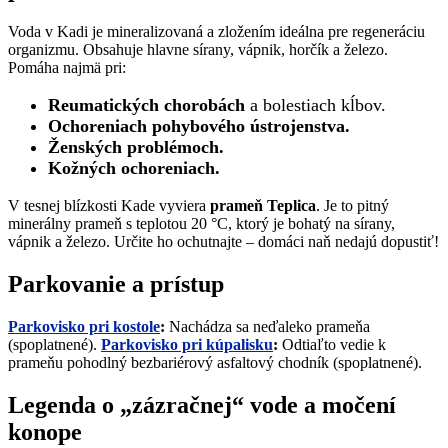
Voda v Kadi je mineralizovaná a zložením ideálna pre regeneráciu
organizmu. Obsahuje hlavne sírany, vápnik, horčík a železo.
Pomáha najmä pri:
Reumatických chorobách
a bolestiach kĺbov.
Ochoreniach pohybového ústrojenstva.
Ženských problémoch.
Kožných ochoreniach.
V tesnej blízkosti Kade vyviera
prameň Teplica
. Je to pitný
minerálny prameň s teplotou 20 °C, ktorý je bohatý na sírany,
vápnik a železo. Určite ho ochutnajte – domáci naň nedajú dopustiť!
Parkovanie a prístup
Parkovisko pri kostole
:
Nachádza sa neďaleko prameňa
(spoplatnené).
Parkovisko pri kúpalisku
:
Odtiaľto vedie k
prameňu pohodlný bezbariérový asfaltový chodník (spoplatnené).
Legenda o „zázračnej“ vode a močení
konope