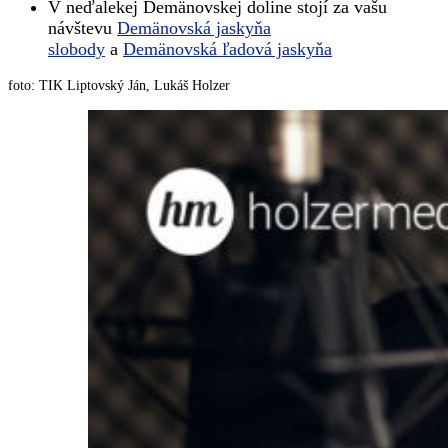
V neďalekej Demänovskej doline stojí za vašu
návštevu
Demänovská jaskyňa
slobody
a
Demänovská ľadová jaskyňa
foto: TIK Liptovský Ján, Lukáš Holzer