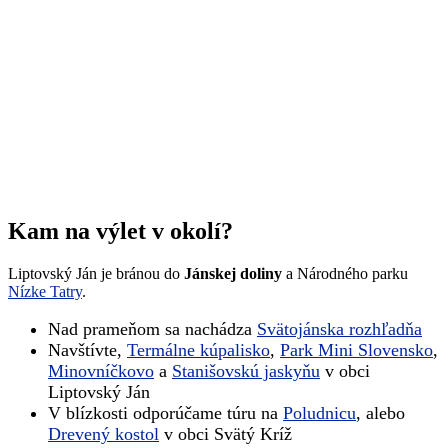
Kam na výlet v okolí?
Liptovský Ján je bránou do
Jánskej doliny
a Národného parku
Nízke Tatry
.
Nad prameňom sa nachádza
Svätojánska rozhľadňa
Navštívte,
Termálne kúpalisko
,
Park Mini Slovensko
,
Minovníčkovo
a
Stanišovskú jaskyňu
v obci
Liptovský Ján
V blízkosti odporúčame túru na
Poludnicu
, alebo
Drevený kostol
v obci Svätý Kríž