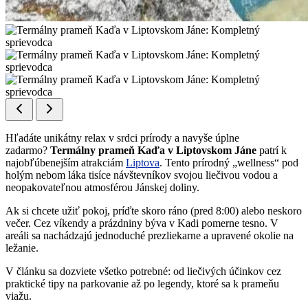
Hľadáte unikátny relax v srdci prírody a navyše úplne
zadarmo?
Termálny prameň Kaďa v Liptovskom Jáne
patrí k
najobľúbenejším atrakciám
Liptova
. Tento prírodný „wellness“ pod
holým nebom láka tisíce návštevníkov svojou liečivou vodou a
neopakovateľnou atmosférou Jánskej doliny.
Ak si chcete užiť pokoj, príďte skoro ráno (pred 8:00) alebo neskoro
večer. Cez víkendy a prázdniny býva v Kadi pomerne tesno. V
areáli sa nachádzajú jednoduché prezliekarne a upravené okolie na
ležanie.
V článku sa dozviete všetko potrebné: od liečivých účinkov cez
praktické tipy na parkovanie až po legendy, ktoré sa k prameňu
viažu.