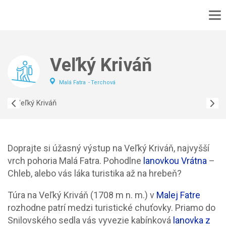
DOMOV
No
MAPA
Veľký Kriváň
No
PODUJATIA
Malá Fatra
Terchová
TURISTIKA
VÝLET
CYKLOTURISTIKA
KONTAKT
Doprajte si úžasný výstup na Veľký Kriváň, najvyšší
vrch pohoria Malá Fatra. Pohodlne
lanovkou Vrátna
–
Chleb, alebo vás láka turistika až na hrebeň?
Túra na Veľký Kriváň (1708 m n. m.) v
Malej Fatre
rozhodne patrí medzi turistické chuťovky. Priamo do
Snilovského sedla vás vyvezie kabínková
lanovka z