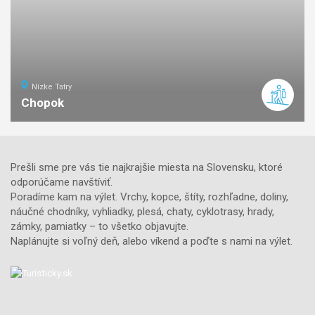
Nízke Tatry
Chopok
7
km
3
stredná
náročnosť
Prešli sme pre vás tie najkrajšie miesta na Slovensku, ktoré
odporúčame navštíviť.
Poradíme kam na výlet. Vrchy, kopce, štíty, rozhľadne, doliny,
náučné chodníky, vyhliadky, plesá, chaty, cyklotrasy, hrady,
zámky, pamiatky – to všetko objavujte.
Naplánujte si voľný deň, alebo víkend a poďte s nami na výlet.