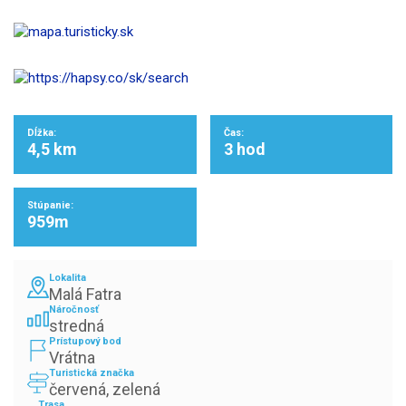
Dĺžka:
Čas:
4,5 km
3 hod
Stúpanie:
959m
Lokalita
Malá Fatra
Náročnosť
stredná
Prístupový bod
Vrátna
Turistická značka
červená, zelená
Trasa