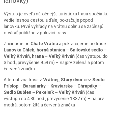
lanovky)
Výstup je oveľa náročnejší, turistická trasa spočiatku
vedie lesnou cestou a ďalej pokračuje popod
lanovku. Prvé výhľady na Vrátnu dolinu sa začínajú
otvárať približne v polovici trasy.
Začíname pri
Chate Vrátna
a pokračujeme po trase
Lanovka Chleb, horná stanica – Snilovské sedlo –
Veľký Kriváň, hrana – Veľký Kriváň
(čas výstupu do
3 hod., prevýšenie 959 m) – najprv zelená a potom
červená značka
Alternatívna trasa z
Vrátnej, Starý dvor
cez
Sedlo
Príslop – Baraniarky – Kraviarske – Chrapáky –
Sedlo Bublen – Pekelník – Veľký Kriváň
(čas
výstupu do 4:30 hod., prevýšenie 1337 m) – najprv
modrá, potom žltá a červená značka