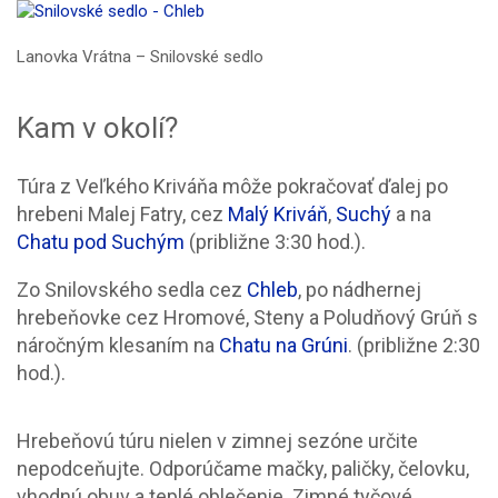
Lanovka Vrátna – Snilovské sedlo
Kam v okolí?
Túra z Veľkého Kriváňa môže pokračovať ďalej po
hrebeni Malej Fatry, cez
Malý Kriváň
,
Suchý
a na
Chatu pod Suchým
(približne 3:30 hod.).
Zo Snilovského sedla cez
Chleb
, po nádhernej
hrebeňovke cez Hromové, Steny a Poludňový Grúň s
náročným klesaním na
Chatu na Grúni
. (približne 2:30
hod.).
Hrebeňovú túru nielen v zimnej sezóne určite
nepodceňujte. Odporúčame mačky, paličky, čelovku,
vhodnú obuv a teplé oblečenie. Zimné tyčové