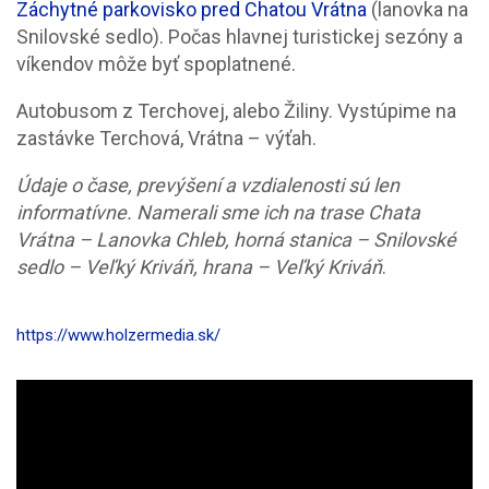
Záchytné parkovisko pred Chatou Vrátna
(lanovka na
Snilovské sedlo). Počas hlavnej turistickej sezóny a
víkendov môže byť spoplatnené.
Autobusom z Terchovej, alebo Žiliny. Vystúpime na
zastávke Terchová, Vrátna – výťah.
Údaje o čase, prevýšení a vzdialenosti sú len
informatívne.
Namerali sme ich na trase Chata
Vrátna – Lanovka Chleb, horná stanica – Snilovské
sedlo – Veľký Kriváň, hrana – Veľký Kriváň
.
https://www.holzermedia.sk/