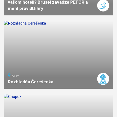
vašom hoteli? Brusel zavádza PEFCR a
mení pravidlá hry
Abov
Rozhľadňa Čerešenka
ľahká
náročnosť