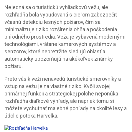
Nejedná sa o turistickú vyhliadkovú vežu, ale
rozhľadňa bola vybudovaná s cieľom zabezpečiť
včasnú detekciu lesných požiarov, čím sa
minimalizuje riziko rozšírenia ohňa a poškodenia
prírodného prostredia. Veža je vybavená modernými
technológiami, vrátane kamerových systémov a
senzorov, ktoré nepretržite sledujú oblasť a
automaticky upozorňujú na akékoľvek známky
požiaru.
Preto vás k veži nenavedú turistické smerovníky a
vstup na vežu je na vlastné riziko. Kvôli svojej
primárnej funkcii a strategickej polohe neponúka
rozhľadňa diaľkové výhľady, ale napriek tomu si
môžete vychutnať malebné pohľady na okolité lesy a
údolie potoka Harvelka.