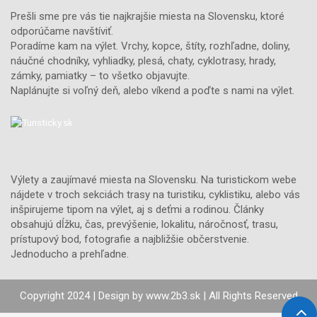
Prešli sme pre vás tie najkrajšie miesta na Slovensku, ktoré
odporúčame navštíviť.
Poradíme kam na výlet. Vrchy, kopce, štíty, rozhľadne, doliny,
náučné chodníky, vyhliadky, plesá, chaty, cyklotrasy, hrady,
zámky, pamiatky – to všetko objavujte.
Naplánujte si voľný deň, alebo víkend a poďte s nami na výlet.
Výlety a zaujímavé miesta na Slovensku. Na turistickom webe
nájdete v troch sekciách trasy na turistiku, cyklistiku, alebo vás
inšpirujeme tipom na výlet, aj s deťmi a rodinou. Články
obsahujú dĺžku, čas, prevýšenie, lokalitu, náročnosť, trasu,
prístupový bod, fotografie a najbližšie občerstvenie.
Jednoducho a prehľadne.
Copyright 2024 | Design by
www.2b3.sk
| All Rights Reserved