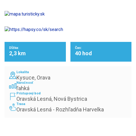
Dĺžka:
Čas:
2,3 km
40 hod
Lokalita
Kysuce, Orava
Náročnosť
ľahká
Prístupový bod
Oravská Lesná, Nová Bystrica
Trasa
Oravská Lesná - Rozhľadňa Harvelka