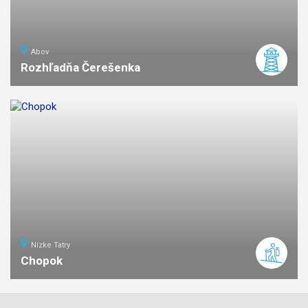
Abov
Rozhľadňa Čerešenka
ľahká
náročnosť
Nízke Tatry
Chopok
7
km
3
stredná
náročnosť