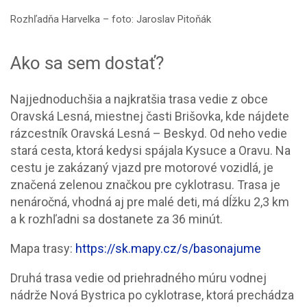
Rozhľadňa Harvelka – foto: Jaroslav Pitoňák
Ako sa sem dostať?
Najjednoduchšia a najkratšia trasa vedie z obce
Oravská Lesná, miestnej časti Brišovka, kde nájdete
rázcestník Oravská Lesná – Beskyd. Od neho vedie
stará cesta, ktorá kedysi spájala Kysuce a Oravu. Na
cestu je zakázaný vjazd pre motorové vozidlá, je
značená zelenou značkou pre cyklotrasu. Trasa je
nenáročná, vhodná aj pre malé deti, má dĺžku 2,3 km
a k rozhľadni sa dostanete za 36 minút.
Mapa trasy:
https://sk.mapy.cz/s/basonajume
Druhá trasa vedie od priehradného múru vodnej
nádrže Nová Bystrica po cyklotrase, ktorá prechádza