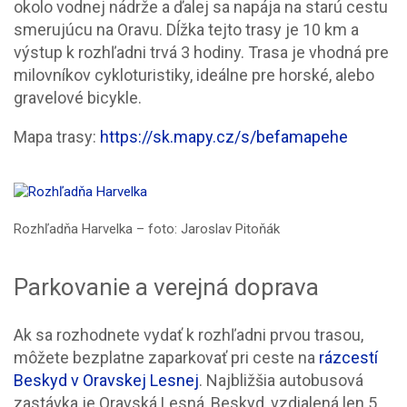
okolo vodnej nádrže a ďalej sa napája na starú cestu
smerujúcu na Oravu. Dĺžka tejto trasy je 10 km a
výstup k rozhľadni trvá 3 hodiny. Trasa je vhodná pre
milovníkov cykloturistiky, ideálne pre horské, alebo
gravelové bicykle.
Mapa trasy:
https://sk.mapy.cz/s/befamapehe
Rozhľadňa Harvelka – foto: Jaroslav Pitoňák
Parkovanie a verejná doprava
Ak sa rozhodnete vydať k rozhľadni prvou trasou,
môžete bezplatne zaparkovať pri ceste na
rázcestí
Beskyd v Oravskej Lesnej
. Najbližšia autobusová
zastávka je Oravská Lesná, Beskyd, vzdialená len 5