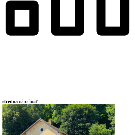
stredná
náročnosť