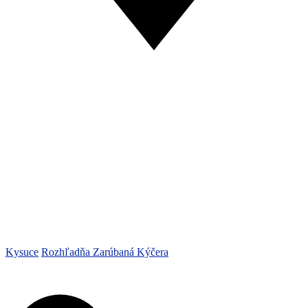
Kysuce
Rozhľadňa Zarúbaná Kýčera