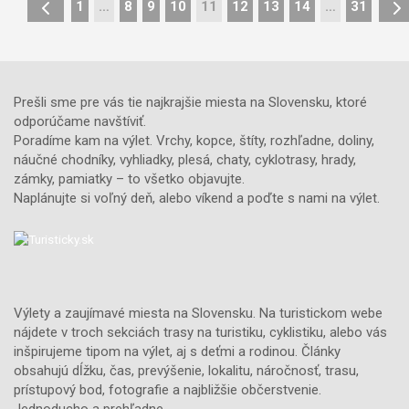
1
…
8
9
10
11
12
13
14
…
31
Prešli sme pre vás tie najkrajšie miesta na Slovensku, ktoré
odporúčame navštíviť.
Poradíme kam na výlet. Vrchy, kopce, štíty, rozhľadne, doliny,
náučné chodníky, vyhliadky, plesá, chaty, cyklotrasy, hrady,
zámky, pamiatky – to všetko objavujte.
Naplánujte si voľný deň, alebo víkend a poďte s nami na výlet.
Výlety a zaujímavé miesta na Slovensku. Na turistickom webe
nájdete v troch sekciách trasy na turistiku, cyklistiku, alebo vás
inšpirujeme tipom na výlet, aj s deťmi a rodinou. Články
obsahujú dĺžku, čas, prevýšenie, lokalitu, náročnosť, trasu,
prístupový bod, fotografie a najbližšie občerstvenie.