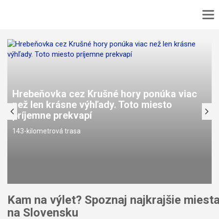
DOMOV
No
MAPA
No
PODUJATIA
TURISTIKA
Hrebeňovka cez Krušné hory ponúka viac
VÝLET
než len krásne výhľady. Toto miesto
CYKLOTURISTIKA
príjemne prekvapí
KONTAKT
143-kilometrová trasa
Kam na výlet? Spoznaj najkrajšie miest
na Slovensku