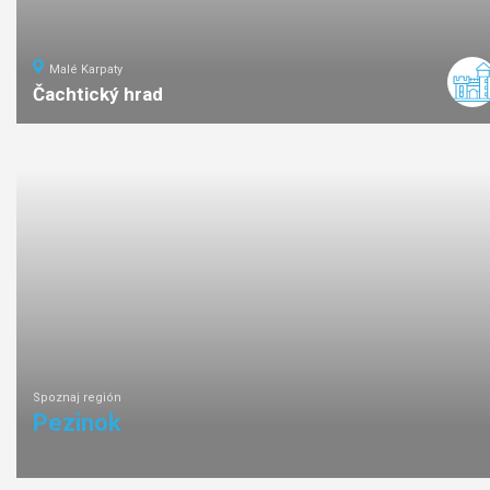
Malé Karpaty
Čachtický hrad
1,8
km
0:45
ľahká
náročno
Spoznaj región
Pezinok