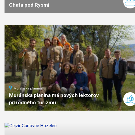
Chata pod Rysmi
9
km
3:45
stredná
náročno
Muránska planina
Muránska planina má nových lektorov
prírodného turizmu
náročnosť