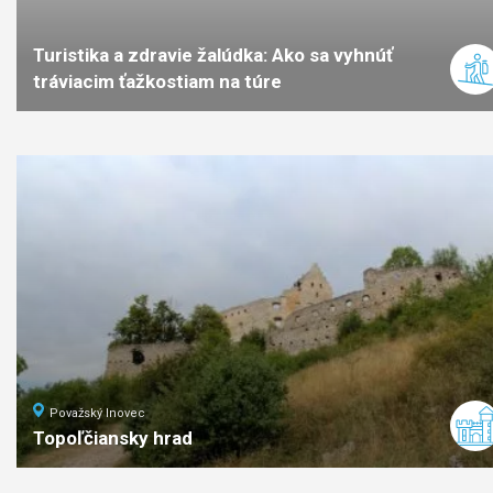
Turistika a zdravie žalúdka: Ako sa vyhnúť
tráviacim ťažkostiam na túre
Považský Inovec
Topoľčiansky hrad
ľahká
náročnosť