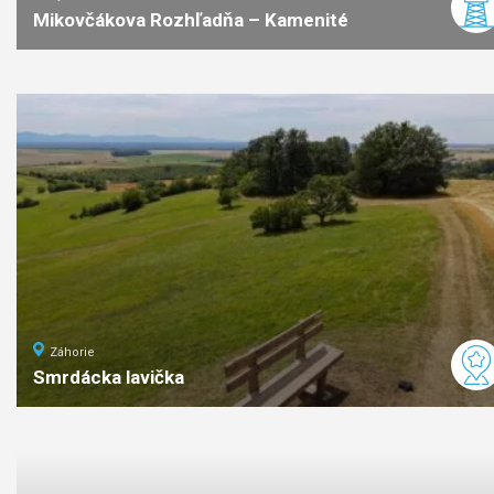
Mikovčákova Rozhľadňa – Kamenité
3
km
1:20
ľahká
náročno
Záhorie
Smrdácka lavička
ľahká
náročnosť