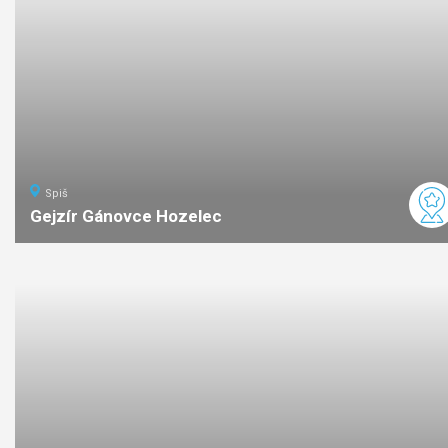
Spiš
Gejzír Gánovce Hozelec
ľahká
náročnosť