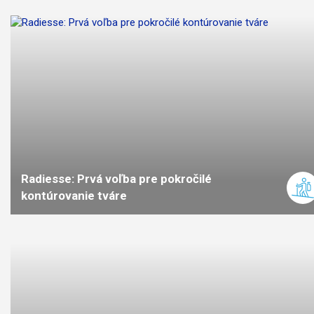
3,7
km
1:30
stredná
náročno
Radiesse: Prvá voľba pre pokročilé
kontúrovanie tváre