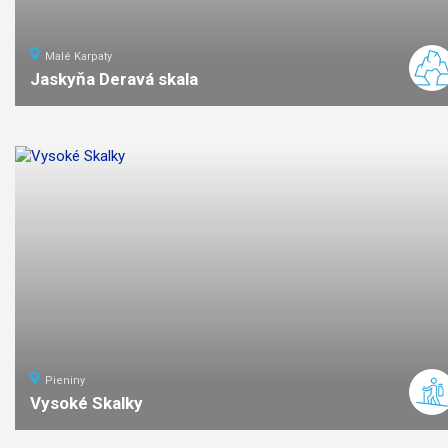
Malé Karpaty
Jaskyňa Deravá skala
2,5
km
1
ľahká
náročno
Pieniny
Vysoké Skalky