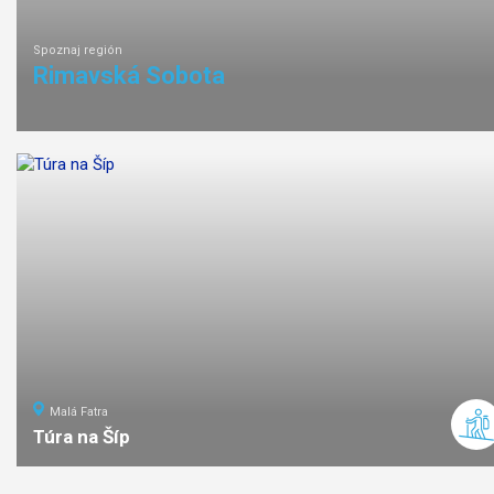
Spoznaj región
Rimavská Sobota
Malá Fatra
Túra na Šíp
11
km
5
stredná
náročno