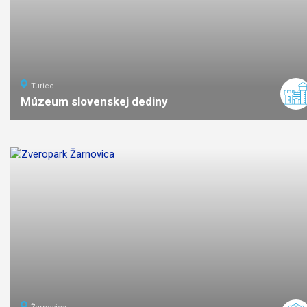
Turiec
Múzeum slovenskej dediny
ľahká
náročnosť