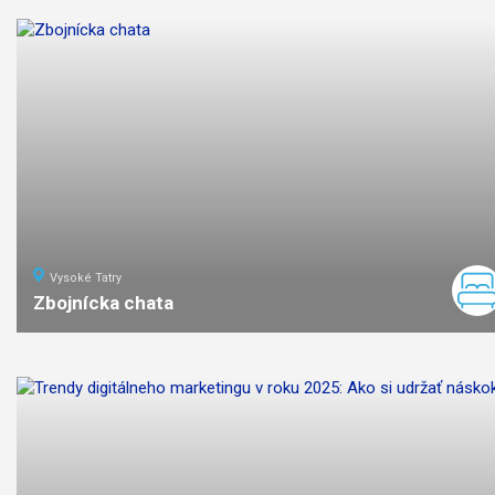
Vysoké Tatry
Zbojnícka chata
9
km
3:40
stredná
náročno