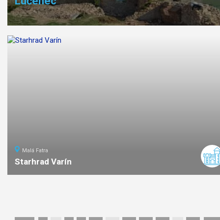
Lučenec
Malá Fatra
Starhrad Varín
3,5
km
1
ľahká
náročno