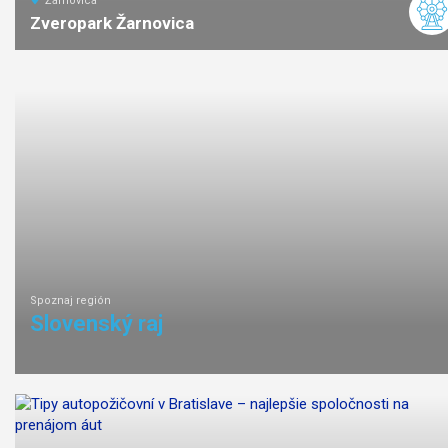
Žarnovica
Zveropark Žarnovica
ľahká
náročnosť
Spoznaj región
Slovenský raj