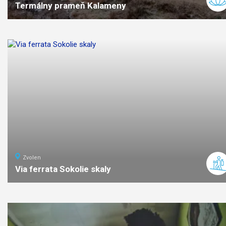
Termálny prameň Kalameny
ľahká
náročnosť
Zvolen
Via ferrata Sokolie skaly
ťažká
náročnosť