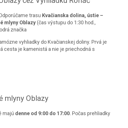
 Oblazy cez Vyhliadku Roháč
 Odporúčame trasu
Kvačianska dolina, ústie –
né mlyny Oblazy
(čas výstupu do 1:30 hod.,
odrá značka
amózne vyhliadky do Kvačianskej doliny. Prvá je
á cesta je kamenistá a nie je priechodná s
né mlyny Oblazy
né majú
denne od 9:00 do 17:00
. Počas prehliadky