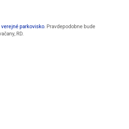
i
verejné parkovisko
. Pravdepodobne bude
vačany, RD.