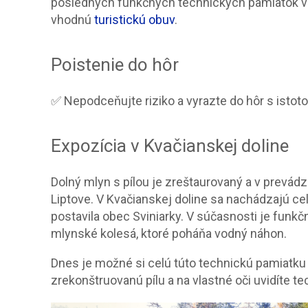
posledných funkčných technických pamiatok v 
vhodnú
turistickú obuv
.
Poistenie do hôr
✅ Nepodceňujte riziko a vyrazte do hôr s istot
Expozícia v Kvačianskej doline
Dolný mlyn s pílou je zreštaurovaný a v prevád
Liptove. V Kvačianskej doline sa nachádzajú ce
postavila obec Sviniarky. V súčasnosti je funk
mlynské kolesá, ktoré poháňa vodný náhon.
Dnes je možné si celú túto technickú pamiatku
zrekonštruovanú pílu a na vlastné oči uvidíte