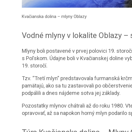
Kvačianska dolina – mlyny Oblazy
Vodné mlyny v lokalite Oblazy – 
Mlyny boli postavené v prvej polovici 19. storoč
s Poľskom. Údajne boli v Kvačianskej doline vyb
19. storočí.
Tzv. “Tretí mlyn” predstavovala furmanská krčma
pamätajú, ako sa tu zastavovali po občerstvenie
podpálili a dnes nájdeme sotva jej základy.
Pozostatky mlynov chátrali až do roku 1980. Vt
opravovať, až sa napokon horný mlyn podarilo s