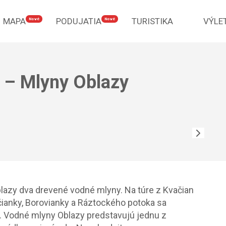
MAPA
PODUJATIA
TURISTIKA
VÝLE
Nové
Nové
 – Mlyny Oblazy
blazy dva drevené vodné mlyny. Na túre z Kvačian
čianky, Borovianky a Ráztockého potoka sa
 Vodné mlyny Oblazy predstavujú jednu z