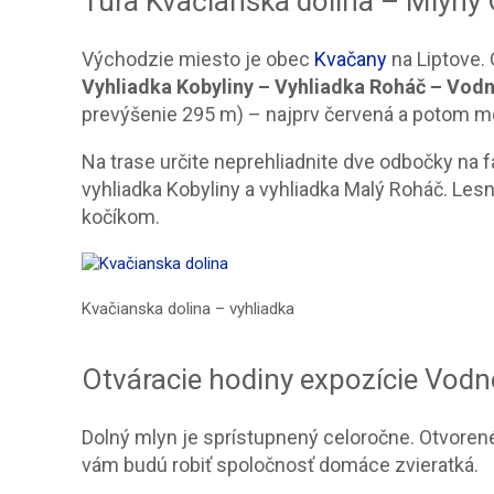
Túra Kvačianska dolina – Mlyny
Východzie miesto je obec
Kvačany
na Liptove.
Vyhliadka Kobyliny – Vyhliadka Roháč – Vod
prevýšenie 295 m) – najprv červená a potom m
Na trase určite neprehliadnite dve odbočky na f
vyhliadka Kobyliny a vyhliadka Malý Roháč. Lesn
kočíkom.
Kvačianska dolina – vyhliadka
Otváracie hodiny expozície Vod
Dolný mlyn je sprístupnený celoročne. Otvore
vám budú robiť spoločnosť domáce zvieratká.