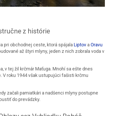
stručne z histórie
ia pri obchodnej ceste, ktorá spájala
Liptov
a
Oravu
udované až štyri mlyny, jeden z nich zobrala voda v
, v tej žil krčmár Maťuga. Mnohí sa ešte dnes
. V roku 1944 však ustupujúci fašisti krčmu
edy začali pamiatkári a nadšenci mlyny postupne
pustiť do prevádzky.