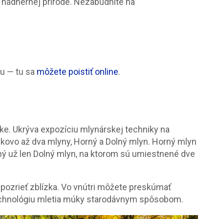
nádhernej prírode. Nezabudnite na
ou — tu sa
môžete poistiť online
.
zke. Ukrýva expozíciu mlynárskej techniky na
lkovo až dva mlyny, Horný a Dolný mlyn. Horný mlyn
čný už len Dolný mlyn, na ktorom sú umiestnené dve
 pozrieť zblízka. Vo vnútri môžete preskúmať
 technológiu mletia múky starodávnym spôsobom.