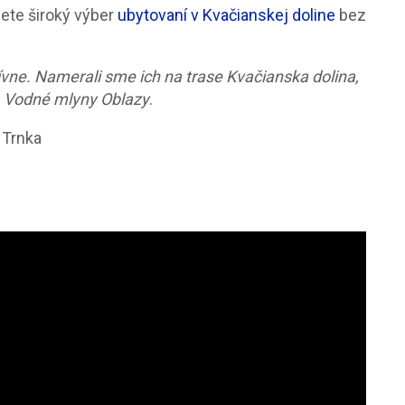
ete široký výber
ubytovaní v Kvačianskej doline
bez
ívne. Namerali sme ich na trase Kvačianska dolina,
– Vodné mlyny Oblazy
.
 Trnka