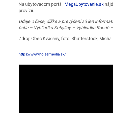
Na ubytovacom portáli
MegaUbytovanie.sk
nájd
provízií.
Údaje o čase, dĺžke a prevýšení sú len informat
ústie – Vyhliadka Kobyliny – Vyhliadka Roháč 
Zdroj: Obec Kvačany, foto: Shutterstock, Michal
https://www.holzermedia.sk/