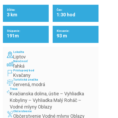
Dĺžka:
Čas:
3 km
1:30 hod
Stúpanie:
Klesanie:
191m
93 m
Lokalita
Liptov
Náročnosť
ľahká
Prístupový bod
Kvačany
Turistická značka
červená, modrá
Trasa
Kvačianska dolina, ústie – Vyhliadka 
Kobyliny – Vyhliadka Malý Roháč – 
Vodné mlyny Oblazy
Občerstvenie
Občerstvenie Vodné mlyny Oblazy