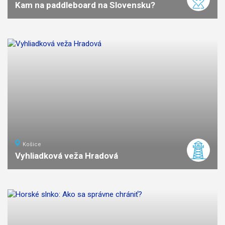
Kam na paddleboard na Slovensku?
Košice
Vyhliadková veža Hradová
3
km
2
ľahká
náročnosť