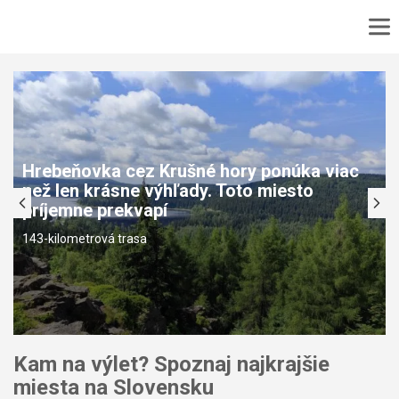
DOMOV
No
MAPA
No
PODUJATIA
TURISTIKA
Hrebeňovka cez Krušné hory ponúka viac
VÝLET
než len krásne výhľady. Toto miesto
CYKLOTURISTIKA
príjemne prekvapí
KONTAKT
143-kilometrová trasa
Kam na výlet? Spoznaj najkrajšie
miesta na Slovensku