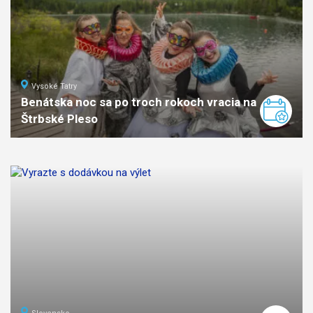
Vysoké Tatry
Benátska noc sa po troch rokoch vracia na
Štrbské Pleso
ľahká
náročnosť