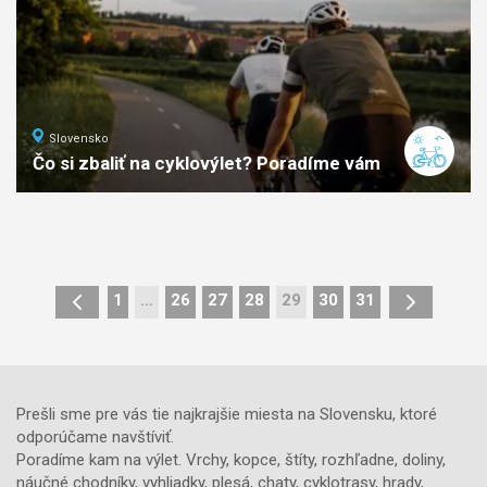
Slovensko
Čo si zbaliť na cyklovýlet? Poradíme vám
1
…
26
27
28
29
30
31
Prešli sme pre vás tie najkrajšie miesta na Slovensku, ktoré
odporúčame navštíviť.
Poradíme kam na výlet. Vrchy, kopce, štíty, rozhľadne, doliny,
náučné chodníky, vyhliadky, plesá, chaty, cyklotrasy, hrady,